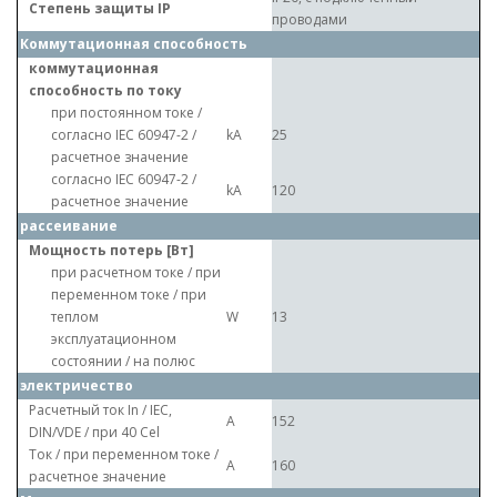
Степень защиты IP
проводами
Коммутационная способность
коммутационная
способность по току
при постоянном токе /
согласно IEC 60947-2 /
kA
25
расчетное значение
согласно IEC 60947-2 /
kA
120
расчетное значение
рассеивание
Мощность потерь [Вт]
при расчетном токе / при
переменном токе / при
теплом
W
13
эксплуатационном
состоянии / на полюс
электричество
Расчетный ток In / IEC,
A
152
DIN/VDE / при 40 Cel
Ток / при переменном токе /
A
160
расчетное значение