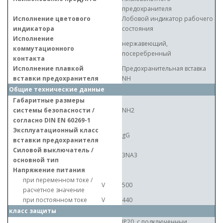
предохранителя
Исполнение цветового
Лобовой индикатор рабочего
индикатора
состояния
Исполнение
нержавеющий,
коммутационного
посеребренный
контакта
Исполнение плавкой
Предохранительная вставка
вставки предохранителя
NH
Общие технические данные
Габаритные размеры
системы безопасности /
NH2
согласно DIN EN 60269-1
Эксплуатационный класс
gG
вставки предохранителя
Силовой выключатель /
3NA3
основной тип
Напряжение питания
при переменном токе /
V
500
расчетное значение
при постоянном токе
V
440
класс защиты
IP20, с подключенныи