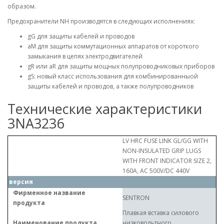
образом.
Предохранители NH производятся в следующих исполнениях:
gG для защиты кабелей и проводов
aM для защиты коммутационных аппаратов от короткого
замыкания в цепях электродвигателей
gR или aR для защиты мощных полупроводниковых приборов
gS: новый класс использования для комбинированныой
защиты кабелей и проводов, а также полупроводников
Технические характеристики
3NA3236
LV HRC FUSE LINK GL/GG WITH
NON-INSULATED GRIP LUGS
WITH FRONT INDICATOR SIZE 2,
160A, AC 500V/DC 440V
версия
Фирменное название
SENTRON
продукта
Плавкая вставка силового
Наименование продукта
низковольтного