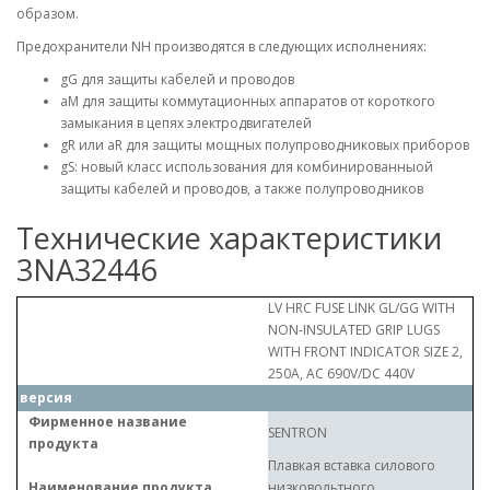
образом.
Предохранители NH производятся в следующих исполнениях:
gG для защиты кабелей и проводов
aM для защиты коммутационных аппаратов от короткого
замыкания в цепях электродвигателей
gR или aR для защиты мощных полупроводниковых приборов
gS: новый класс использования для комбинированныой
защиты кабелей и проводов, а также полупроводников
Технические характеристики
3NA32446
LV HRC FUSE LINK GL/GG WITH
NON-INSULATED GRIP LUGS
WITH FRONT INDICATOR SIZE 2,
250A, AC 690V/DC 440V
версия
Фирменное название
SENTRON
продукта
Плавкая вставка силового
Наименование продукта
низковольтного