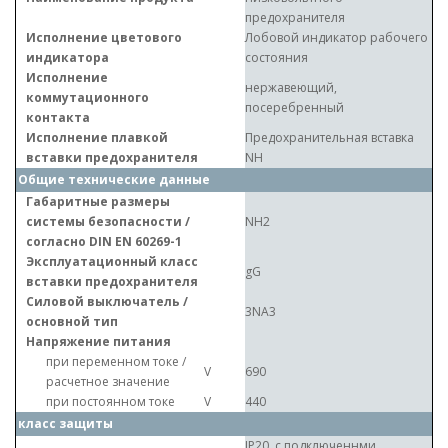
предохранителя
Исполнение цветового
Лобовой индикатор рабочего
индикатора
состояния
Исполнение
нержавеющий,
коммутационного
посеребренный
контакта
Исполнение плавкой
Предохранительная вставка
вставки предохранителя
NH
Общие технические данные
Габаритные размеры
системы безопасности /
NH2
согласно DIN EN 60269-1
Эксплуатационный класс
gG
вставки предохранителя
Силовой выключатель /
3NA3
основной тип
Напряжение питания
при переменном токе /
V
690
расчетное значение
при постоянном токе
V
440
класс защиты
IP20, с подключеннми