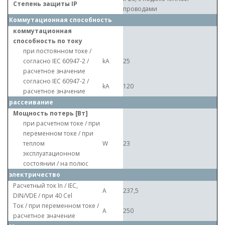
Степень защиты IP
проводами
Коммутационная способность
коммутационная
способность по току
при постоянном токе /
согласно IEC 60947-2 /
kA
25
расчетное значение
согласно IEC 60947-2 /
kA
120
расчетное значение
рассеивание
Мощность потерь [Вт]
при расчетном токе / при
переменном токе / при
теплом
W
23
эксплуатационном
состоянии / на полюс
электричество
Расчетный ток In / IEC,
A
237,5
DIN/VDE / при 40 Cel
Ток / при переменном токе /
A
250
расчетное значение