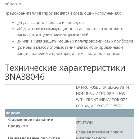
образом.
Предохранители NH производятся в следующих исполнениях:
gG для защиты кабелей и проводов
aM для защиты коммутационных аппаратов от короткого
замыкания в цепях электродвигателей
gR или aR для защиты мощных полупроводниковых приборов
gS: новый класс использования для комбинированныой
защиты кабелей и проводов, а также полупроводников
Технические характеристики
3NA38046
LV HRC FUSE LINK GL/GG WITH
NON-INSULATED GRIP LUGS
WITH FRONT INDICATOR SIZE
000, 4A, AC 690V/DC 250V
версия
Фирменное название
SENTRON
продукта
Плавкая вставка силового
Наименование продукта
низковольтного