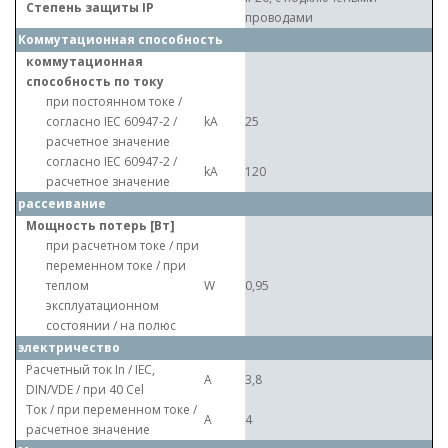
Степень защиты IP
проводами
Коммутационная способность
коммутационная
способность по току
при постоянном токе /
согласно IEC 60947-2 /
kA
25
расчетное значение
согласно IEC 60947-2 /
kA
120
расчетное значение
рассеивание
Мощность потерь [Вт]
при расчетном токе / при
переменном токе / при
теплом
W
0,95
эксплуатационном
состоянии / на полюс
электричество
Расчетный ток In / IEC,
A
3,8
DIN/VDE / при 40 Cel
Ток / при переменном токе /
A
4
расчетное значение