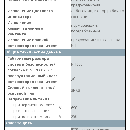
предохранителя
Исполнение цветового
Лобовой индикатор рабочего
индикатора
состояния
Исполнение
нержавеющий,
коммутационного
посеребренный
контакта
Исполнение плавкой
Предохранительная вставка
вставки предохранителя
NH
Общие технические данные
Габаритные размеры
системы безопасности /
NH000
согласно DIN EN 60269-1
Эксплуатационный класс
gG
вставки предохранителя
Силовой выключатель /
3NA3
основной тип
Напряжение питания
при переменном токе /
V
690
расчетное значение
при постоянном токе
V
250
класс защиты
IP20, с подключеными