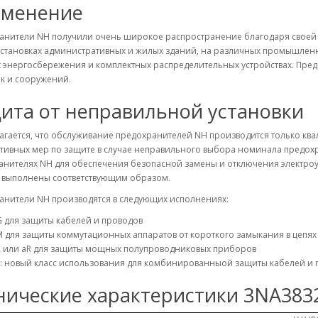
менение
анители NH получили очень широкое распространение благодаря своей 
становках административных и жилых зданий, на различных промышленны
 энергосбережения и комплектных распределительных устройствах. Пред
к и сооружений.
ита от неправильной установки
агается, что обслуживание предохранителей NH производится только кв
тивных мер по защите в случае неправильного выбора номинала предохр
анителях NH для обеспечения безопасной замены и отключения электроу
а выполнены соответствующим образом.
анители NH производятся в следующих исполнениях:
 для защиты кабелей и проводов
 для защиты коммутационных аппаратов от короткого замыкания в цепях
R или aR для защиты мощных полупроводниковых приборов
: новый класс использования для комбинированныой защиты кабелей и 
нические характеристики 3NA383