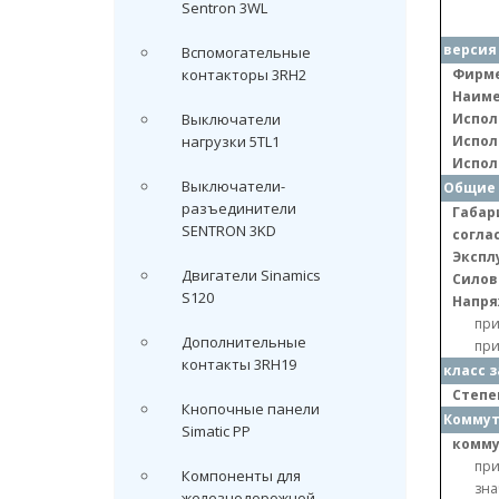
Sentron 3WL
версия
Вспомогательные
контакторы 3RH2
Фирме
Наиме
Выключатели
Испол
нагрузки 5TL1
Испол
Испол
Выключатели-
Общие 
разъединители
Габар
SENTRON 3KD
соглас
Экспл
Двигатели Sinamics
Силов
S120
Напря
при
Дополнительные
при
контакты 3RH19
класс 
Степе
Кнопочные панели
Коммут
Simatic PP
комму
при
Компоненты для
зна
железнодорожной