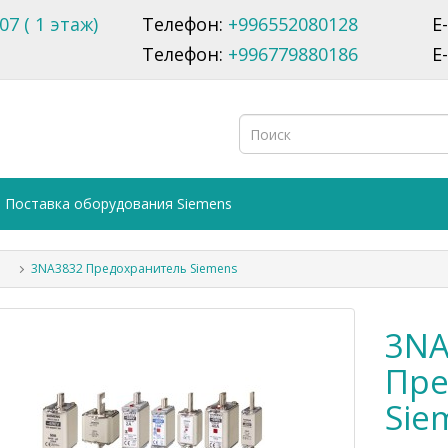
07 ( 1 этаж)
Телефон:
+996552080128
E
Телефон:
+996779880186
E
Поставка оборудования Siemens
3NA3832 Предохранитель Siemens
3NA
Пре
Sie