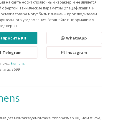
я на сайте носит справочный характер и не является
 офертой. Технические параметры (спецификация) и
поставки товара могут быть изменены производителем
арительного уведомления. Уточняйте информацию у
неджеров.
Запросить КП
WhatsApp
Telegram
Instagram
итель:
Siemens
: article699
mens
ми для монтажа/демонтажа, типоразмер 00, Iном.=125A,