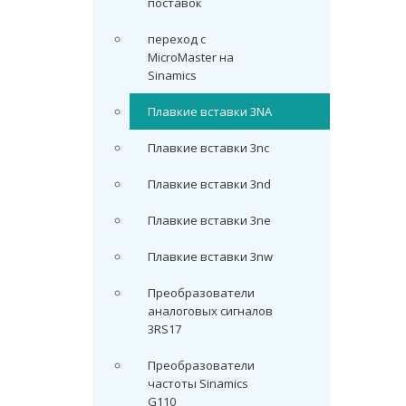
поставок
переход с
MicroMaster на
Sinamics
Плавкие вставки 3NA
Плавкие вставки 3nc
Плавкие вставки 3nd
Плавкие вставки 3ne
Плавкие вставки 3nw
Преобразователи
аналоговых сигналов
3RS17
Преобразователи
частоты Sinamics
G110