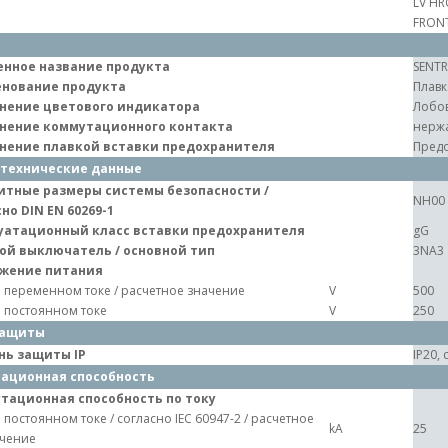
LV HR
FRONT
нное название продукта
SENT
нование продукта
Плавк
нение цветового индикатора
Лобов
нение коммутационного контакта
нерж
нение плавкой вставки предохранителя
Предо
технические данные
итные размеры системы безопасности /
NH00
но DIN EN 60269-1
уатационный класс вставки предохранителя
gG
ой выключатель / основной тип
3NA3
жение питания
 переменном токе / расчетное значение
V
500
 постоянном токе
V
250
защиты
нь защиты IP
IP20,
ационная способность
тационная способность по току
 постоянном токе / согласно IEC 60947-2 / расчетное
kA
25
чение