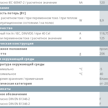
ласно IEC 60947-2 / расчетное значение
kA
120
вание
сть потерь [Вт]
 расчетном токе / при переменном токе / при теплом
W
8,9
плуатационном состоянии / на полюс
ичество
ый ток In / IEC, DIN/VDE / при 40 Cel
A
118,7
при переменном токе / расчетное значение
A
125
ческая конструкция
жное положение
произ
етто
g
206
я окружающей среды
ратура окружающей среды
нимально
°C
-5
симальное
°C
40
время хранения / примечание
Влажн
гическая категория
от -2
фикаты
ное обозначение
ласно DIN EN 61346-2
F
ласно DIN EN 81346-2
F