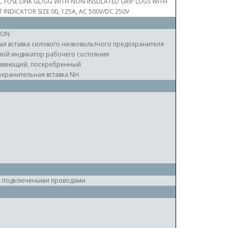
C FUSE LINK GL/GG WITH NON-INSULATED GRIP LUGS WITH
 INDICATOR SIZE 00, 125A, AC 500V/DC 250V
RON
ая вставка силового низковольтного предохранителя
ой индикатор рабочего состояния
авеющий, посеребренный
хранительная вставка NH
 с подключеными проводами