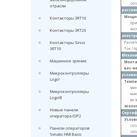
сог
отрасли
рассеи
Мощно
Контакторы 3RT10
при
экс
Контакторы 3RT20
электр
Контакторы Sirius
Расчетн
3RT10
Ток / 
Механи
Машинное зрение
Монта
вес-н
Микроконтроллеры
услови
Logo!
Темпе
ми
Микроконтроллеры
мак
Logo!8
во 
эколо
Новые панели
Серти
оператора IOP2
Услов
сог
Панели операторов
сог
Simatic HMI Basic