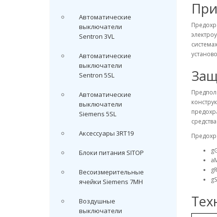
При
Автоматические
Предохр
выключатели
электроу
Sentron 3VL
системах
установо
Автоматические
выключатели
Защ
Sentron 5SL
Предпол
Автоматические
конструк
выключатели
предохр
Siemens 5SL
средств
Аксессуары 3RT19
Предохр
gG
Блоки питания SITOP
aM
g
Весоизмерительные
gS
ячейки Siemens 7MH
Тех
Воздушные
выключатели