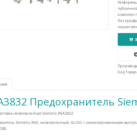
Информаци
публичной
комплект 
без предв
наших ме
Производ
Код Товара
ание
A3832 Предохранитель Sie
вставка низковольтная Siemens 3NA3832
нитель Siemens 3NA, низковольтный, GL/GG c неизолированными выступа
00В