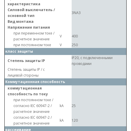
характеристика
Силовой выключатель /
3NA3
основной тип
Вид монтажа
Напряжение питания
при переменном токе /
V
400
расчетное значение
при постоянном токе
V
250
класс защиты
IP20, с подключенными
Степень защиты IP
проводами
Степень защиты IP / с
лицевой стороны
Коммутационная способность
коммутационная
способность по току
при постоянном токе /
согласно IEC 60947-2 /
kA
25
расчетное значение
согласно IEC 60947-2 /
kA
120
расчетное значение
рассеивание