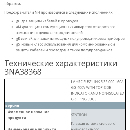
образом.
Предохранители NH производятся в следующих исполнениях:
gG для защиты кабелей и проводов
aM для защиты коммутационных аппаратов от короткого
замыкания в цепях электродвигателей
gR или aR для защиты мощных полупроводниковых приборов
gS: новый класс использования для комбинированныой
защиты кабелей и проводов, а также полупроводников
Технические характеристики
3NA38368
LV HRC FUSE-LINK SIZE 000 160A
GG 400V WITH TOP-SIDE
INDICATOR AND NON-ISOLATED
GRIPPING LUGS
версия
Фирменное название
SENTRON
продукта
Плавкая вставка силового
Наименование продукта
низковольтного