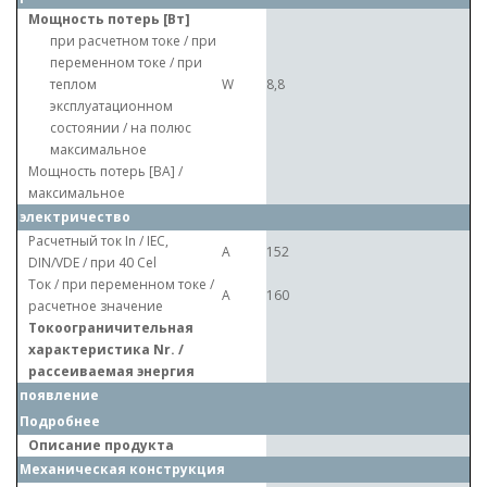
Мощность потерь [Вт]
при расчетном токе / при
переменном токе / при
теплом
W
8,8
эксплуатационном
состоянии / на полюс
максимальное
Мощность потерь [ВА] /
максимальное
электричество
Расчетный ток In / IEC,
A
152
DIN/VDE / при 40 Cel
Ток / при переменном токе /
A
160
расчетное значение
Токоограничительная
характеристика Nr. /
рассеиваемая энергия
появление
Подробнее
Описание продукта
Механическая конструкция