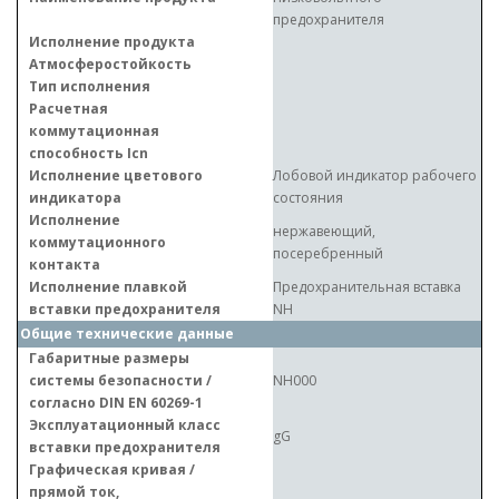
предохранителя
Исполнение продукта
Атмосферостойкость
Тип исполнения
Расчетная
коммутационная
способность Icn
Исполнение цветового
Лобовой индикатор рабочего
индикатора
состояния
Исполнение
нержавеющий,
коммутационного
посеребренный
контакта
Исполнение плавкой
Предохранительная вставка
вставки предохранителя
NH
Общие технические данные
Габаритные размеры
системы безопасности /
NH000
согласно DIN EN 60269-1
Эксплуатационный класс
gG
вставки предохранителя
Графическая кривая /
прямой ток,