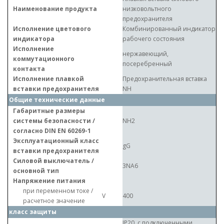
Наименование продукта
низковольтного
предохранителя
Исполнение цветового
Комбинированный индикатор
индикатора
рабочего состояния
Исполнение
нержавеющий,
коммутационного
посеребренный
контакта
Исполнение плавкой
Предохранительная вставка
вставки предохранителя
NH
Общие технические данные
Габаритные размеры
системы безопасности /
NH2
согласно DIN EN 60269-1
Эксплуатационный класс
gG
вставки предохранителя
Силовой выключатель /
3NA6
основной тип
Напряжение питания
при переменном токе /
V
400
расчетное значение
класс защиты
IP20, с подключенными