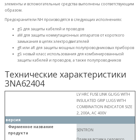
элементы и вспомогательные средства выполнены соответствующим
образом.
Предохранители NH производятся в следующих исполнениях:
gG для защиты кабелей и проводов
aM для защиты коммутационных аппаратов от короткого
замыкания в цепях электродвигателей
gR или aR для защиты мощных полупроводниковых приборов
gS: новый класс использования для комбинированныой
защиты кабелей и проводов, а также полупроводников
Технические характеристики
3NA62404
LV HRC FUSE LINK GL/GG WITH
INSULATED GRIP LUGS WITH
COMBINATION INDICATOR SIZE
2, 200A, AC 400V
версия
Фирменное название
SENTRON
продукта
Плавкая вставка силового