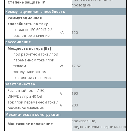
Степень защиты IP
проводами
Коммутационная способность
коммутационная
способность по току
согласно IEC 60947-2 /
kA
120
расчетное значение
рассеивание
Мощность потерь [Вт]
при расчетном токе / при
переменном токе / при
теплом
W
17,62
эксплуатационном
состоянии / на полюс
электричество
Расчетный ток In / IEC,
A
190
DIN/VDE / при 40 Cel
Ток / при переменном токе /
A
200
расчетное значение
Механическая конструкция
произвольно,
Монтажное положение
предпочтительно вертикально