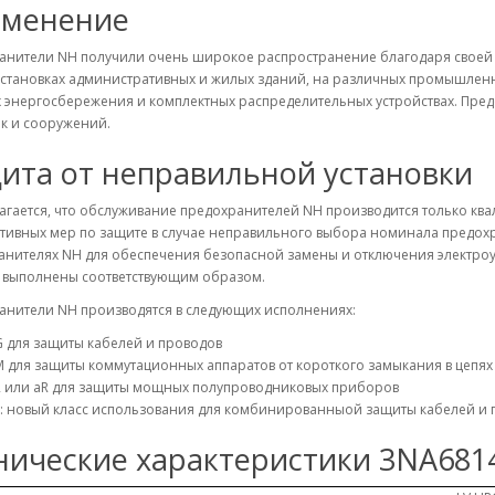
менение
анители NH получили очень широкое распространение благодаря своей 
становках административных и жилых зданий, на различных промышленны
 энергосбережения и комплектных распределительных устройствах. Пред
к и сооружений.
ита от неправильной установки
агается, что обслуживание предохранителей NH производится только кв
тивных мер по защите в случае неправильного выбора номинала предохр
анителях NH для обеспечения безопасной замены и отключения электроу
а выполнены соответствующим образом.
анители NH производятся в следующих исполнениях:
 для защиты кабелей и проводов
 для защиты коммутационных аппаратов от короткого замыкания в цепях
R или aR для защиты мощных полупроводниковых приборов
: новый класс использования для комбинированныой защиты кабелей и 
нические характеристики 3NA681