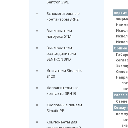
Sentron 3WL
версия
Вспомогательные
контакторы 3RH2
Фирме
Наиме
Выключатели
Испол
нагрузки 5TL1
Испол
Испол
Выключатели-
Общие 
разъединители
Габар
SENTRON 3KD
соглас
Экспл
Двигатели Sinamics
Силов
S120
Напря
при
Дополнительные
при
контакты 3RH19
класс 
Степе
Кнопочные панели
Коммут
Simatic PP
комму
при
Компоненты для
зна
железнодорожной