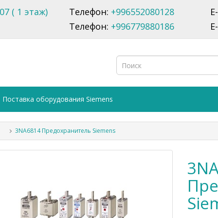
07 ( 1 этаж)
Телефон:
+996552080128
E
Телефон:
+996779880186
E
Поставка оборудования Siemens
3NA6814 Предохранитель Siemens
3NA
Пре
Sie