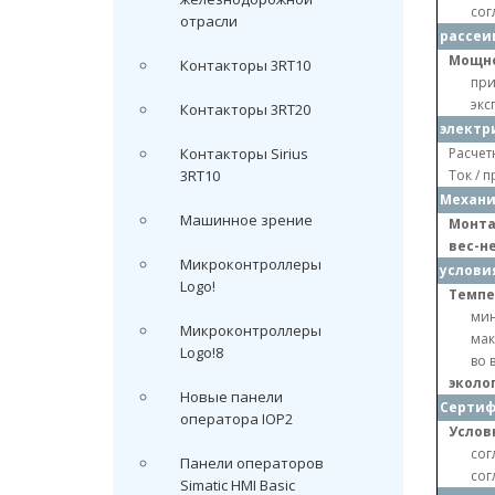
сог
отрасли
рассеи
Мощно
Контакторы 3RT10
при
экс
Контакторы 3RT20
электр
Контакторы Sirius
Расчетн
3RT10
Ток / 
Механи
Машинное зрение
Монта
вес-н
Микроконтроллеры
услови
Logo!
Темпе
ми
Микроконтроллеры
мак
Logo!8
во 
эколо
Новые панели
Серти
оператора IOP2
Услов
сог
Панели операторов
сог
Simatic HMI Basic