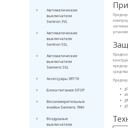
При
Автоматические
Предохр
выключатели
электроу
Sentron 3VL
системах
установо
Автоматические
выключатели
Защ
Sentron 5SL
Предпол
Автоматические
конструк
выключатели
предохр
Siemens 5SL
средств
Аксессуары 3RT19
Предохр
gG
Блоки питания SITOP
aM
g
Весоизмерительные
gS
ячейки Siemens 7MH
Тех
Воздушные
выключатели