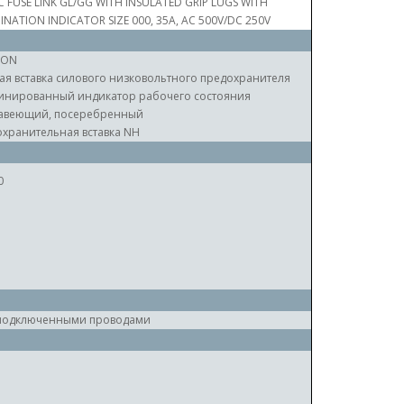
C FUSE LINK GL/GG WITH INSULATED GRIP LUGS WITH
NATION INDICATOR SIZE 000, 35A, AC 500V/DC 250V
RON
ая вставка силового низковольтного предохранителя
инированный индикатор рабочего состояния
авеющий, посеребренный
хранительная вставка NH
0
 подключенными проводами