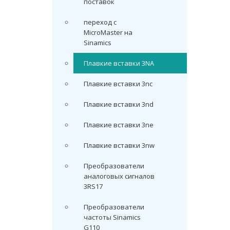
поставок
переход с
MicroMaster на
Sinamics
Плавкие вставки 3NA
Плавкие вставки 3nc
Плавкие вставки 3nd
Плавкие вставки 3ne
Плавкие вставки 3nw
Преобразователи
аналоговых сигналов
3RS17
Преобразователи
частоты Sinamics
G110