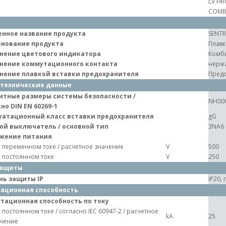
LV HR
COMBI
нное название продукта
SENT
нование продукта
Плавк
нение цветового индикатора
Комб
нение коммутационного контакта
нерж
нение плавкой вставки предохранителя
Предо
технические данные
итные размеры системы безопасности /
NH00
но DIN EN 60269-1
уатационный класс вставки предохранителя
gG
ой выключатель / основной тип
3NA6
жение питания
 переменном токе / расчетное значение
V
500
 постоянном токе
V
250
защиты
нь защиты IP
IP20,
ационная способность
тационная способность по току
 постоянном токе / согласно IEC 60947-2 / расчетное
kA
25
чение