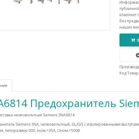
Информаци
публичной
комплект 
без предв
наших ме
Производ
Код Товара
ание
A6814 Предохранитель Sie
вставка низковольтная Siemens 3NA6814
анитель Siemens 3NA, низковольтный, GL/GG c изолированными выступам
я, типоразмер 000, Iном.=35A, Uном.=500В