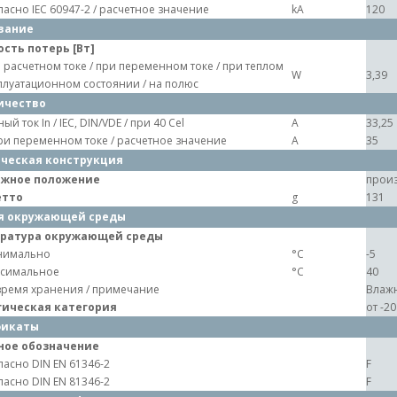
ласно IEC 60947-2 / расчетное значение
kA
120
вание
сть потерь [Вт]
 расчетном токе / при переменном токе / при теплом
W
3,39
плуатационном состоянии / на полюс
ичество
ый ток In / IEC, DIN/VDE / при 40 Cel
A
33,25
при переменном токе / расчетное значение
A
35
ческая конструкция
жное положение
произ
етто
g
131
я окружающей среды
ратура окружающей среды
нимально
°C
-5
симальное
°C
40
время хранения / примечание
Влажн
гическая категория
от -2
фикаты
ное обозначение
ласно DIN EN 61346-2
F
ласно DIN EN 81346-2
F