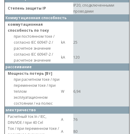
IP20, сподключенными
Степень защиты IP
проводами
Коммутационная способность
коммутационная
способность по току
при постоянном токе /
согласно IEC 60947-2 /
kA
25
расчетное значение
согласно IEC 60947-2 /
kA
120
расчетное значение
рассеивание
Мощность потерь [Вт]
при расчетном токе / при
переменном токе / при
теплом
W
6,94
эксплуатационном
состоянии / на полюс
электричество
Расчетный ток In / IEC,
A
76
DIN/VDE / при 40 Cel
Ток / при переменном токе /
A
80