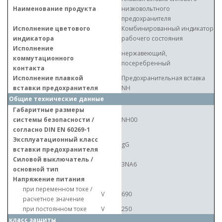
Наименование продукта
низковольтного
предохранителя
Исполнение цветового
Комбинированный индикатор
индикатора
рабочего состояния
Исполнение
нержавеющий,
коммутационного
посеребренный
контакта
Исполнение плавкой
Предохранительная вставка
вставки предохранителя
NH
Общие технические данные
Габаритные размеры
системы безопасности /
NH00
согласно DIN EN 60269-1
Эксплуатационный класс
gG
вставки предохранителя
Силовой выключатель /
3NA6
основной тип
Напряжение питания
при переменном токе /
V
690
расчетное значение
при постоянном токе
V
250
класс защиты