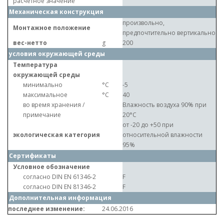
расчетное значение
Механическая конструкция
произвольно,
Монтажное положение
предпочтительно вертикально
вес-нетто
g
200
условия окружающей среды
Температура
окружающей среды
минимально
°C
-5
максимальное
°C
40
во время хранения /
Влажность воздуха 90% при
примечание
20°C
от -20 до +50 при
экологическая категория
относительной влажности
95%
Сертификаты
Условное обозначение
согласно DIN EN 61346-2
F
согласно DIN EN 81346-2
F
Дополнительная информация
последнее изменение:
24.06.2016