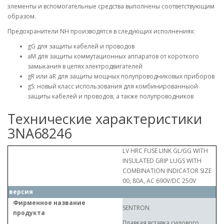
элементы и вспомогательные средства выполнены соответствующим
образом.
Предохранители NH производятся в следующих исполнениях:
gG для защиты кабелей и проводов
aM для защиты коммутационных аппаратов от короткого
замыкания в цепях электродвигателей
gR или aR для защиты мощных полупроводниковых приборов
gS: новый класс использования для комбинированныой
защиты кабелей и проводов, а также полупроводников
Технические характеристики
3NA68246
LV HRC FUSE LINK GL/GG WITH
INSULATED GRIP LUGS WITH
COMBINATION INDICATOR SIZE
00, 80A, AC 690V/DC 250V
версия
Фирменное название
SENTRON
продукта
Плавкая вставка силового