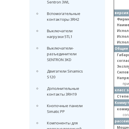
Sentron 3WL
версия
Вспомогательные
контакторы 3RH2
Фирме
Наиме
Выключатели
Испол
нагрузки 5TL1
Испол
Испол
Выключатели-
Общие 
разъединители
Габар
SENTRON 3KD
соглас
Экспл
Двигатели Sinamics
Силов
S120
Напря
при
Дополнительные
класс 
контакты 3RH19
Степе
Коммут
Кнопочные панели
комму
Simatic PP
сог
рассеи
Компоненты для
Мощно
железнодорожной