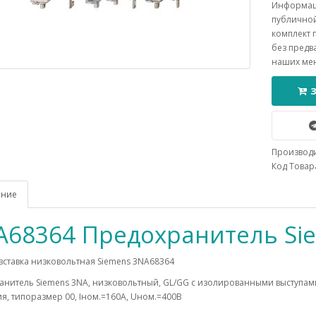
Информаци
публичной
комплект 
без предв
наших ме
Производ
Код Товара
ание
A68364 Предохранитель Si
вставка низковольтная Siemens 3NA68364
анитель Siemens 3NA, низковольтный, GL/GG c изолированными выступам
я, типоразмер 00, Iном.=160A, Uном.=400В