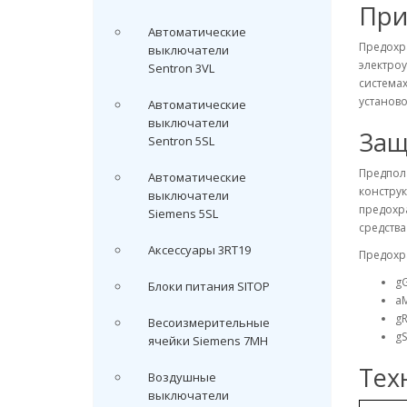
При
Автоматические
Предохр
выключатели
электроу
Sentron 3VL
системах
установо
Автоматические
выключатели
Защ
Sentron 5SL
Предпол
Автоматические
конструк
выключатели
предохр
Siemens 5SL
средств
Аксессуары 3RT19
Предохр
gG
Блоки питания SITOP
aM
g
Весоизмерительные
gS
ячейки Siemens 7MH
Тех
Воздушные
выключатели