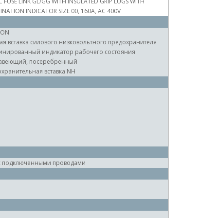
C FUSE LINK GL/GG WITH INSULATED GRIP LUGS WITH
NATION INDICATOR SIZE 00, 160A, AC 400V
RON
ая вставка силового низковольтного предохранителя
инированный индикатор рабочего состояния
авеющий, посеребренный
хранительная вставка NH
 с подключенными проводами