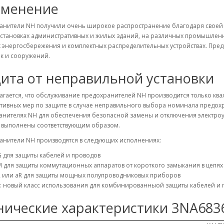
менение
анители NH получили очень широкое распространение благодаря своей 
становках административных и жилых зданий, на различных промышленны
 энергосбережения и комплектных распределительных устройствах. Пред
к и сооружений.
ита от неправильной установки
агается, что обслуживание предохранителей NH производится только кв
тивных мер по защите в случае неправильного выбора номинала предохр
анителях NH для обеспечения безопасной замены и отключения электроу
а выполнены соответствующим образом.
анители NH производятся в следующих исполнениях:
 для защиты кабелей и проводов
 для защиты коммутационных аппаратов от короткого замыкания в цепях
R или aR для защиты мощных полупроводниковых приборов
: новый класс использования для комбинированныой защиты кабелей и 
нические характеристики 3NA683