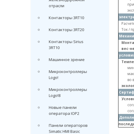
при
отрасли
экс
электр
Контакторы 3RT10
Расчетн
Контакторы 3RT20
Ток / 
Механи
Контакторы Sirius
Монта
3RT10
вес-н
услови
Машинное зрение
Темпе
ми
Микроконтроллеры
мак
Logo!
во 
эколо
Микроконтроллеры
Серти
Logo!8
Услов
сог
Новые панели
сог
оператора IOP2
Дополн
послед
Панели операторов
Simatic HMI Basic