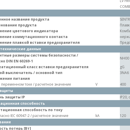
LV HR
COMBI
нное название продукта
SENT
нование продукта
Плавк
нение цветового индикатора
Комб
нение коммутационного контакта
нерж
нение плавкой вставки предохранителя
Предо
технические данные
итные размеры системы безопасности /
NH00
но DIN EN 60269-1
уатационный класс вставки предохранителя
gG
ой выключатель / основной тип
3NA6
жение питания
 переменном токе / расчетное значение
V
400
защиты
нь защиты IP
IP20,
ационная способность
тационная способность по току
ласно IEC 60947-2 / расчетное значение
kA
120
вание
сть потерь [Вт]