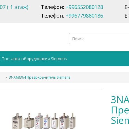
07 ( 1 этаж)
Телефон:
+996552080128
E
Телефон:
+996779880186
E
Поставка оборудования Siemens
3NA68364 Предохранитель Siemens
3NA
Пре
Sie