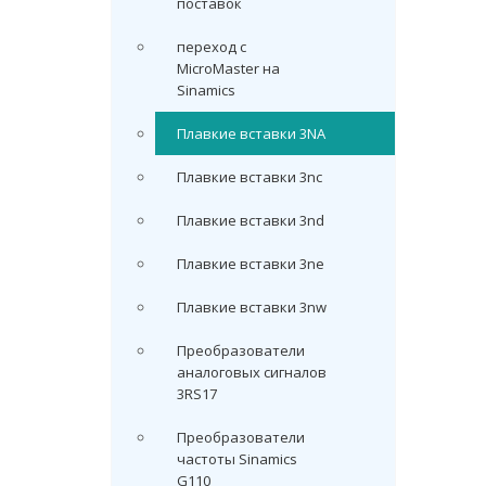
поставок
переход с
MicroMaster на
Sinamics
Плавкие вставки 3NA
Плавкие вставки 3nc
Плавкие вставки 3nd
Плавкие вставки 3ne
Плавкие вставки 3nw
Преобразователи
аналоговых сигналов
3RS17
Преобразователи
частоты Sinamics
G110