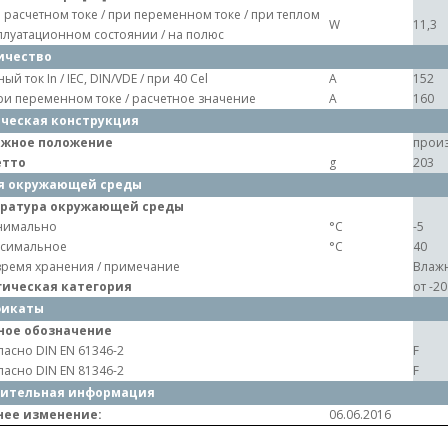
 расчетном токе / при переменном токе / при теплом
W
11,3
плуатационном состоянии / на полюс
ичество
ый ток In / IEC, DIN/VDE / при 40 Cel
A
152
при переменном токе / расчетное значение
A
160
ческая конструкция
жное положение
произ
етто
g
203
я окружающей среды
ратура окружающей среды
нимально
°C
-5
симальное
°C
40
время хранения / примечание
Влажн
гическая категория
от -2
фикаты
ное обозначение
ласно DIN EN 61346-2
F
ласно DIN EN 81346-2
F
ительная информация
нее изменение:
06.06.2016