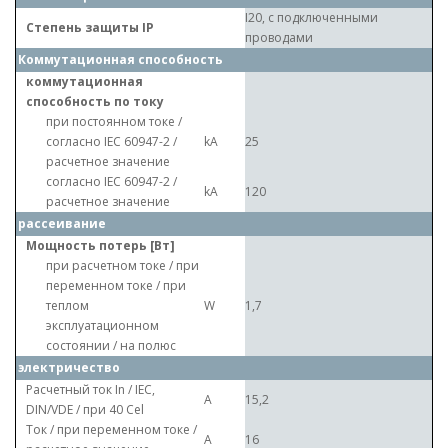
I20, с подключенными
Степень защиты IP
проводами
Коммутационная способность
коммутационная
способность по току
при постоянном токе /
согласно IEC 60947-2 /
kA
25
расчетное значение
согласно IEC 60947-2 /
kA
120
расчетное значение
рассеивание
Мощность потерь [Вт]
при расчетном токе / при
переменном токе / при
теплом
W
1,7
эксплуатационном
состоянии / на полюс
электричество
Расчетный ток In / IEC,
A
15,2
DIN/VDE / при 40 Cel
Ток / при переменном токе /
A
16