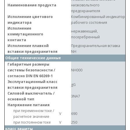
Наименование продукта
низковольтного
предохранителя
Исполнение цветового
Комбинированный индикатор
индикатора
рабочего состояния
Исполнение
нержавеющий,
коммутационного
посеребренный
контакта
Исполнение плавкой
Предохранительная вставка
вставки предохранителя
NH
Общие технические данные
Габаритные размеры
системы безопасности /
NH000
согласно DIN EN 60269-1
Эксплуатационный класс
gG
вставки предохранителя
Силовой выключатель /
3NA7
основной тип
Напряжение питания
при переменном токе /
V
690
расчетное значение
при постоянном токе
V
250
класс защиты