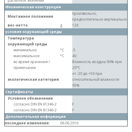
расчетное значение
Механическая конструкция
произвольно,
Монтажное положение
предпочтительно вертикально
вес-нетто
g
126
условия окружающей среды
Температура
окружающей среды
минимально
°C
-5
максимальное
°C
40
во время хранения /
Влажность воздуха 90% при
примечание
20°C
от -20 до +50 при
экологическая категория
относительной влажности
95%
Сертификаты
Условное обозначение
согласно DIN EN 61346-2
F
согласно DIN EN 81346-2
F
Дополнительная информация
последнее изменение:
06.06.2016