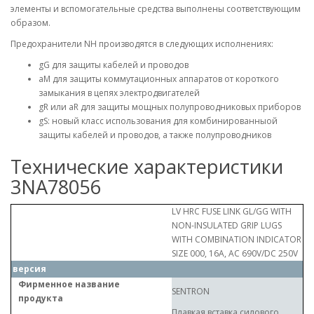
элементы и вспомогательные средства выполнены соответствующим
образом.
Предохранители NH производятся в следующих исполнениях:
gG для защиты кабелей и проводов
aM для защиты коммутационных аппаратов от короткого
замыкания в цепях электродвигателей
gR или aR для защиты мощных полупроводниковых приборов
gS: новый класс использования для комбинированныой
защиты кабелей и проводов, а также полупроводников
Технические характеристики
3NA78056
LV HRC FUSE LINK GL/GG WITH
NON-INSULATED GRIP LUGS
WITH COMBINATION INDICATOR
SIZE 000, 16A, AC 690V/DC 250V
версия
Фирменное название
SENTRON
продукта
Плавкая вставка силового