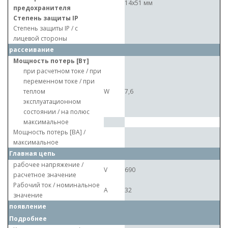
14x51 мм
предохранителя
Степень защиты IP
Степень защиты IP / с
лицевой стороны
рассеивание
Мощность потерь [Вт]
при расчетном токе / при
переменном токе / при
теплом
W
7,6
эксплуатационном
состоянии / на полюс
максимальное
Мощность потерь [ВА] /
максимальное
Главная цепь
рабочее напряжение /
V
690
расчетное значение
Рабочий ток / номинальное
A
32
значение
появление
Подробнее