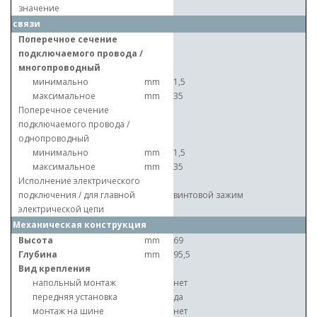
значение
связи
Поперечное сечение
подключаемого провода /
многопроводный
минимально
mm
1,5
максимальное
mm
35
Поперечное сечение
подключаемого провода /
однопроводный
минимально
mm
1,5
максимальное
mm
35
Исполнение электрического
подключения / для главной
винтовой зажим
электрической цепи
Механическая конструкция
Высота
mm
69
Глубина
mm
95,5
Вид крепления
напольный монтаж
нет
передняя установка
да
монтаж на шине
нет