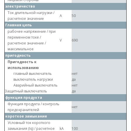
электричество
Ток длительной нагрузки /
A
50
расчетное значение
Главная цепь
рабочее напряжение / при
переменном токе /
V
690
расчетное значение /
максимальное
пригодность
Пригодность к
использованию
главный выключатель
нет
выключатель нагрузки
да
Аварийный выключатель
нет
Защитный выключатель
да
функция продукта
Функция продукта / контроль
нет
предохранителей
короткое замыкание
Условный ток короткого
замыкания (Iq) / расчетное
kA
100