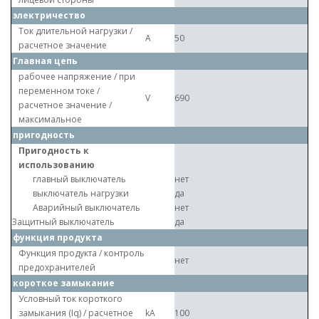
электричество
Ток длительной нагрузки /
A
50
расчетное значение
Главная цепь
рабочее напряжение / при
переменном токе /
V
690
расчетное значение /
максимальное
пригодность
Пригодность к
использованию
главный выключатель
нет
выключатель нагрузки
да
Аварийный выключатель
нет
Защитный выключатель
да
функция продукта
Функция продукта / контроль
нет
предохранителей
короткое замыкание
Условный ток короткого
замыкания (Iq) / расчетное
kA
100