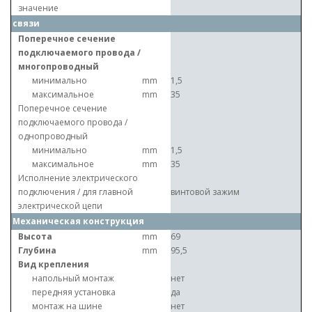
значение
связи
Поперечное сечение
подключаемого провода /
многопроводный
минимально
mm
1,5
максимальное
mm
35
Поперечное сечение
подключаемого провода /
однопроводный
минимально
mm
1,5
максимальное
mm
35
Исполнение электрического
подключения / для главной
винтовой зажим
электрической цепи
Механическая конструкция
Высота
mm
69
Глубина
mm
95,5
Вид крепления
напольный монтаж
нет
передняя установка
да
монтаж на шине
нет