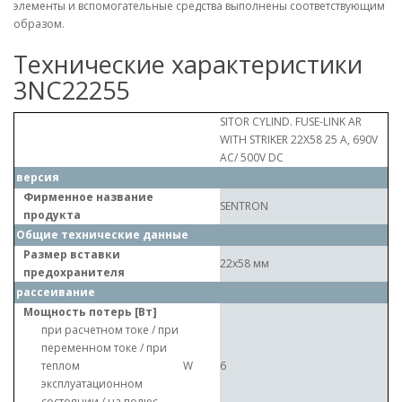
элементы и вспомогательные средства выполнены соответствующим
образом.
Технические характеристики
3NC22255
SITOR CYLIND. FUSE-LINK AR
WITH STRIKER 22X58 25 A, 690V
AC/ 500V DC
версия
Фирменное название
SENTRON
продукта
Общие технические данные
Размер вставки
22x58 мм
предохранителя
рассеивание
Мощность потерь [Вт]
при расчетном токе / при
переменном токе / при
теплом
W
6
эксплуатационном
состоянии / на полюс