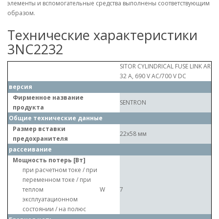
элементы и вспомогательные средства выполнены соответствующим
образом.
Технические характеристики
3NC2232
SITOR CYLINDRICAL FUSE LINK AR
32 A, 690 V AC/700 V DC
версия
Фирменное название
SENTRON
продукта
Общие технические данные
Размер вставки
22x58 мм
предохранителя
рассеивание
Мощность потерь [Вт]
при расчетном токе / при
переменном токе / при
теплом
W
7
эксплуатационном
состоянии / на полюс