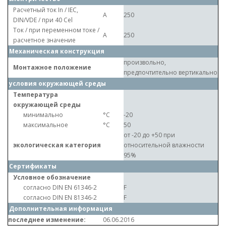
Расчетный ток In / IEC,
A
250
DIN/VDE / при 40 Cel
Ток / при переменном токе /
A
250
расчетное значение
Механическая конструкция
произвольно,
Монтажное положение
предпочтительно вертикально
условия окружающей среды
Температура
окружающей среды
минимально
°C
-20
максимальное
°C
50
от -20 до +50 при
экологическая категория
относительной влажности
95%
Сертификаты
Условное обозначение
согласно DIN EN 61346-2
F
согласно DIN EN 81346-2
F
Дополнительная информация
последнее изменение:
06.06.2016