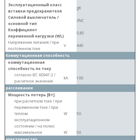
Эксплуатационный класс
gR
вставки предохранителя
Силовой выключатель /
3NC
основной тип
Коэффициент
0,85
переменной нагрузки (WL)
Напряжение питания / при
V
440
постоянном токе
Коммутационная способность
коммутационная
способность по току
согласно IEC 60947-2 /
kA
100
расчетное значение
рассеивание
Мощность потерь [Вт]
при расчетном токе / при
переменном токе / при
теплом
W
50
эксплуатационном
состоянии / на полюс
максимальное
W
50
электричество