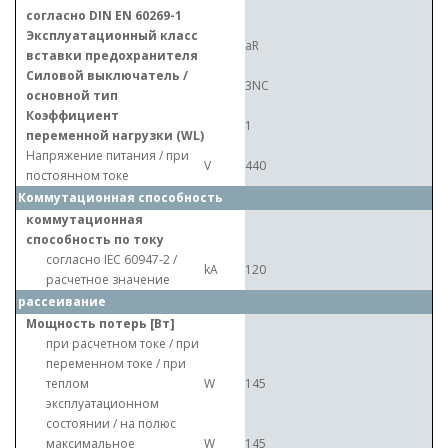
согласно DIN EN 60269-1
Эксплуатационный класс
aR
вставки предохранителя
Силовой выключатель /
3NC
основной тип
Коэффициент
1
переменной нагрузки (WL)
Напряжение питания / при
V
440
постоянном токе
Коммутационная способность
коммутационная
способность по току
согласно IEC 60947-2 /
kA
120
расчетное значение
рассеивание
Мощность потерь [Вт]
при расчетном токе / при
переменном токе / при
теплом
W
145
эксплуатационном
состоянии / на полюс
максимальное
W
145