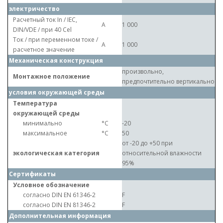
электричество
Расчетный ток In / IEC,
A
1 000
DIN/VDE / при 40 Cel
Ток / при переменном токе /
A
1 000
расчетное значение
Механическая конструкция
произвольно,
Монтажное положение
предпочтительно вертикально
условия окружающей среды
Температура
окружающей среды
минимально
°C
-20
максимальное
°C
50
от -20 до +50 при
экологическая категория
относительной влажности
95%
Сертификаты
Условное обозначение
согласно DIN EN 61346-2
F
согласно DIN EN 81346-2
F
Дополнительная информация