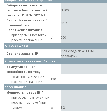
Габаритные размеры
системы безопасности /
NH000
согласно DIN EN 60269-1
Силовой выключатель /
3ND
основной тип
Напряжение питания
при переменном токе /
V
500
расчетное значение
класс защиты
IP20, с подключенными
Степень защиты IP
проводами
Коммутационная способность
коммутационная
способность по току
согласно IEC 60947-2 /
120
расчетное значение
рассеивание
Мощность потерь [Вт]
при расчетном токе / при
переменном токе / при
теплом
W
1,2