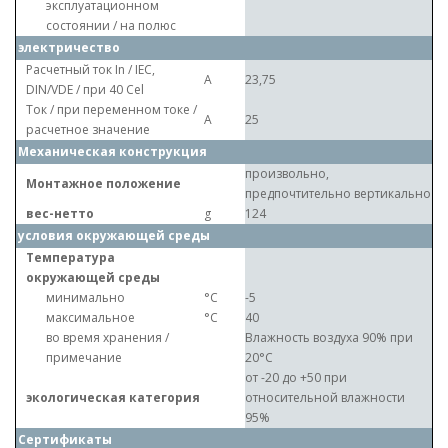
эксплуатационном
состоянии / на полюс
электричество
Расчетный ток In / IEC,
A
23,75
DIN/VDE / при 40 Cel
Ток / при переменном токе /
A
25
расчетное значение
Механическая конструкция
произвольно,
Монтажное положение
предпочтительно вертикально
вес-нетто
g
124
условия окружающей среды
Температура
окружающей среды
минимально
°C
-5
максимальное
°C
40
во время хранения /
Влажность воздуха 90% при
примечание
20°C
от -20 до +50 при
экологическая категория
относительной влажности
95%
Сертификаты