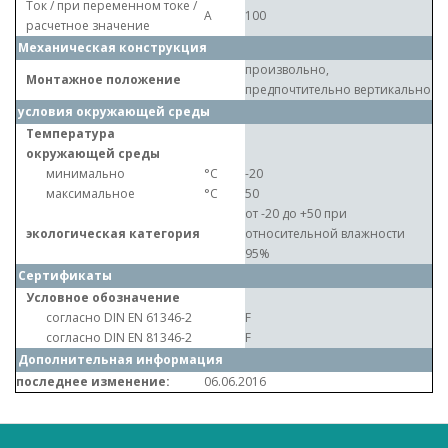
Ток / при переменном токе /
A
100
расчетное значение
Механическая конструкция
произвольно,
Монтажное положение
предпочтительно вертикально
условия окружающей среды
Температура
окружающей среды
минимально
°C
-20
максимальное
°C
50
от -20 до +50 при
экологическая категория
относительной влажности
95%
Сертификаты
Условное обозначение
согласно DIN EN 61346-2
F
согласно DIN EN 81346-2
F
Дополнительная информация
последнее изменение:
06.06.2016