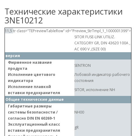
Технические характеристики
3NE10212
11,5
tr class="TEPreviewTableRow" id="Preview_StrTmpl_1_1000001399">
SITOR FUSE-LINK UTILIZ.
CATEGORY GR, DIN 43620 100A ,
AC 690 V ,(SIZE 00)
версия
Фирменное название
SENTRON
продукта
Исполнение цветового
Лобовой индикатор рабочего
индикатора
состояния
Исполнение плавкой
SITOR, исполнение NH
вставки предохранителя
Общие технические данные
Габаритные размеры
системы безопасности /
NH00
согласно DIN EN 60269-1
Эксплуатационный класс
gR
вставки предохранителя