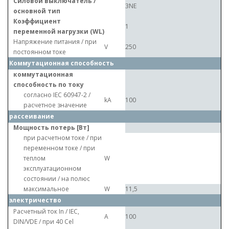
Силовой выключатель /
3NE
основной тип
Коэффициент
1
переменной нагрузки (WL)
Напряжение питания / при
V
250
постоянном токе
Коммутационная способность
коммутационная
способность по току
согласно IEC 60947-2 /
kA
100
расчетное значение
рассеивание
Мощность потерь [Вт]
при расчетном токе / при
переменном токе / при
теплом
W
эксплуатационном
состоянии / на полюс
максимальное
W
11,5
электричество
Расчетный ток In / IEC,
A
100
DIN/VDE / при 40 Cel