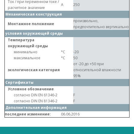
Ток / при переменном токе /
A
250
расчетное значение
Механическая конструкция
произвольно,
Монтажное положение
предпочтительно вертикально
условия окружающей среды
Температура
окружающей среды
минимально
°C
-20
максимальное
°C
50
от -20 до +50 при
экологическая категория
относительной влажности
95%
Сертификаты
Условное обозначение
согласно DIN EN 61346-2
F
согласно DIN EN 81346-2
F
Дополнительная информация
последнее изменение:
06.06.2016