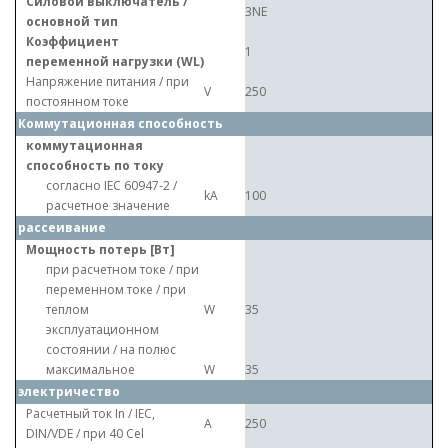
Силовой выключатель /
3NE
основной тип
Коэффициент
1
переменной нагрузки (WL)
Напряжение питания / при
V
250
постоянном токе
Коммутационная способность
коммутационная
способность по току
согласно IEC 60947-2 /
kA
100
расчетное значение
рассеивание
Мощность потерь [Вт]
при расчетном токе / при
переменном токе / при
теплом
W
35
эксплуатационном
состоянии / на полюс
максимальное
W
35
электричество
Расчетный ток In / IEC,
A
250
DIN/VDE / при 40 Cel