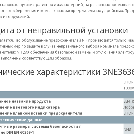
становках административных и жилых зданий, на различных промышленны
 энергосбережения и комплектных распределительных устройствах. Пред
к и сооружений.
ита от неправильной установки
агается, что обслуживание предохранителей NH производится только кв
тивных мер по защите в случае неправильного выбора номинала предохр
анителях NH для обеспечения безопасной замены и отключения электроу
а выполнены соответствующим образом.
нические характеристики 3NE363
SITOR
1000V
нное название продукта
SENT
нение цветового индикатора
Лобов
нение плавкой вставки предохранителя
SITOR
технические данные
итные размеры системы безопасности /
NH3
но DIN EN 60269-1