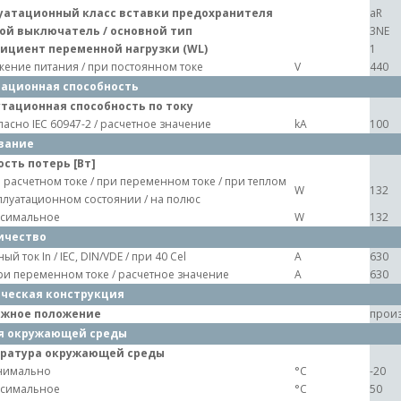
уатационный класс вставки предохранителя
aR
ой выключатель / основной тип
3NE
ициент переменной нагрузки (WL)
1
ение питания / при постоянном токе
V
440
ационная способность
тационная способность по току
ласно IEC 60947-2 / расчетное значение
kA
100
вание
сть потерь [Вт]
 расчетном токе / при переменном токе / при теплом
W
132
плуатационном состоянии / на полюс
симальное
W
132
ичество
ый ток In / IEC, DIN/VDE / при 40 Cel
A
630
при переменном токе / расчетное значение
A
630
ческая конструкция
жное положение
произ
я окружающей среды
ратура окружающей среды
нимально
°C
-20
симальное
°C
50