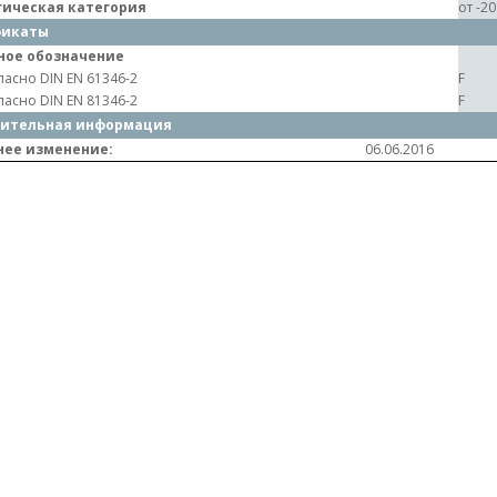
гическая категория
от -2
фикаты
ное обозначение
ласно DIN EN 61346-2
F
ласно DIN EN 81346-2
F
ительная информация
нее изменение:
06.06.2016