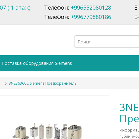
07 ( 1 этаж)
Телефон:
+996552080128
E
Телефон:
+996779880186
E
Поставка оборудования Siemens
3NE36360C Siemens Предохранитель
3NE
Пре
Информаци
публичной