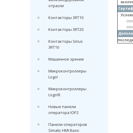
эколо
отрасли
Серти
Услов
Контакторы 3RT10
сог
сог
Контакторы 3RT20
Дополн
послед
Контакторы Sirius
3RT10
Машинное зрение
Микроконтроллеры
Logo!
Микроконтроллеры
Logo!8
Новые панели
оператора IOP2
Панели операторов
Simatic HMI Basic