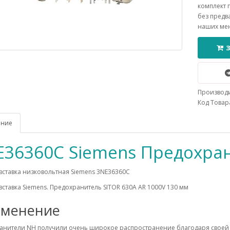
комплект 
без предв
наших ме
Производ
Код Товара
ание
E36360C Siemens Предохра
вставка низковольтная Siemens 3NE36360C
вставка Siemens. Предохранитель SITOR 630A AR 1000V 130 мм
менение
анители NH получили очень широкое распространение благодаря своей 