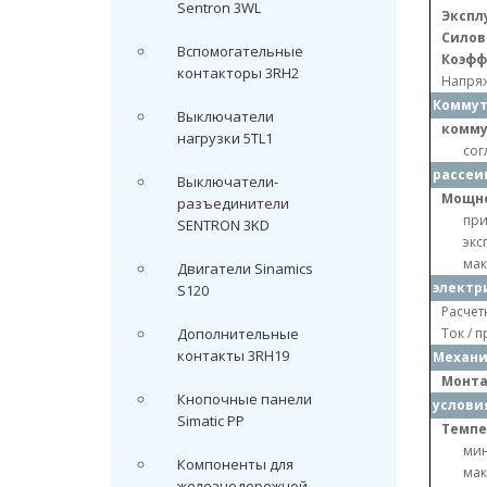
Sentron 3WL
Экспл
Силов
Вспомогательные
Коэфф
контакторы 3RH2
Напряж
Коммут
Выключатели
комму
нагрузки 5TL1
сог
рассеи
Выключатели-
Мощно
разъединители
при
SENTRON 3KD
экс
мак
Двигатели Sinamics
электр
S120
Расчетн
Дополнительные
Ток / 
контакты 3RH19
Механи
Монта
Кнопочные панели
услови
Simatic PP
Темпе
ми
Компоненты для
мак
железнодорожной