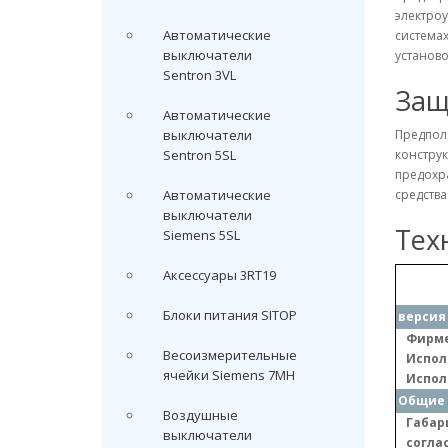
электроу
Автоматические
системах
выключатели
установо
Sentron 3VL
Защ
Автоматические
выключатели
Предпол
Sentron 5SL
конструк
предохр
Автоматические
средств
выключатели
Тех
Siemens 5SL
Аксессуары 3RT19
Блоки питания SITOP
версия
Фирме
Весоизмерительные
Испол
ячейки Siemens 7MH
Испол
Общие 
Воздушные
Габар
выключатели
соглас