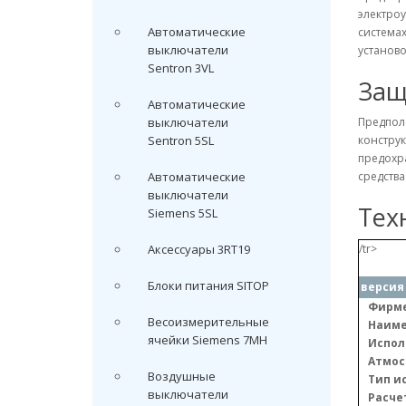
электроу
Автоматические
системах
выключатели
установо
Sentron 3VL
Защ
Автоматические
выключатели
Предпол
Sentron 5SL
конструк
предохр
Автоматические
средств
выключатели
Тех
Siemens 5SL
Аксессуары 3RT19
/tr>
Блоки питания SITOP
версия
Фирме
Весоизмерительные
Наиме
ячейки Siemens 7MH
Испол
Атмос
Воздушные
Тип и
выключатели
Расче