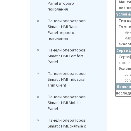
Монта
Panel второго
вес-н
поколения
услови
Панели операторов
Тип к
Simatic HMI Basic
Темпе
Panel первого
ми
поколения
мак
эколо
Панели операторов
Серти
Simatic HMI Comfort
Сертиф
Panel
соотве
Услов
Панели операторов
сог
Simatic HMI Industrial
сог
Thin Client
Дополн
послед
Панели операторов
Simatic HMI Mobile
Panel
Панели операторов
Simatic HMI, снятые с