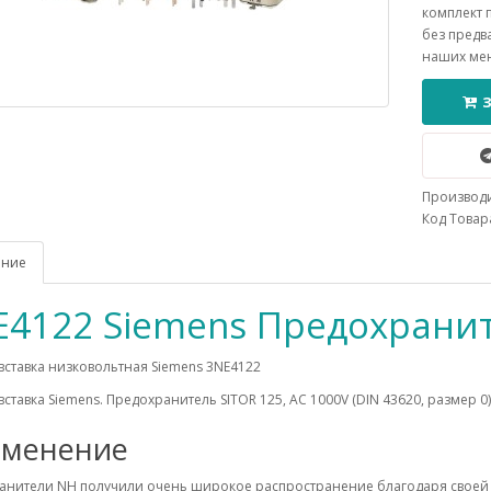
комплект 
без предв
наших ме
Производ
Код Товара
ание
E4122 Siemens Предохрани
вставка низковольтная Siemens 3NE4122
вставка Siemens. Предохранитель SITOR 125, AC 1000V (DIN 43620, размер 0)
менение
анители NH получили очень широкое распространение благодаря своей 