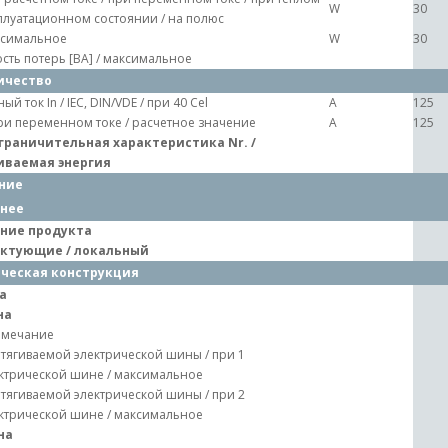
W
30
плуатационном состоянии / на полюс
симальное
W
30
ть потерь [ВА] / максимальное
ичество
ый ток In / IEC, DIN/VDE / при 40 Cel
A
125
при переменном токе / расчетное значение
A
125
граничительная характеристика Nr. /
иваемая энергия
ние
нее
ние продукта
ктующие / локальный
ческая конструкция
а
на
имечание
тягиваемой электрической шины / при 1
ктрической шине / максимальное
тягиваемой электрической шины / при 2
ктрической шине / максимальное
на