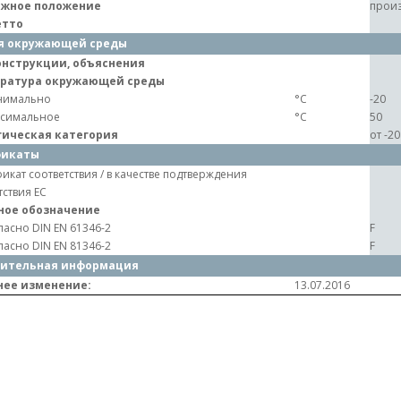
жное положение
произ
етто
я окружающей среды
онструкции, объяснения
ратура окружающей среды
нимально
°C
-20
симальное
°C
50
гическая категория
от -2
фикаты
икат соответствия / в качестве подтверждения
тствия ЕС
ное обозначение
ласно DIN EN 61346-2
F
ласно DIN EN 81346-2
F
ительная информация
нее изменение:
13.07.2016