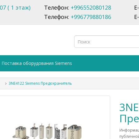
07 ( 1 этаж)
Телефон:
+996552080128
E
Телефон:
+996779880186
E
Поставка оборудования Siemens
3NE4122 Siemens Предохранитель
3NE
Пре
Информаци
публичной