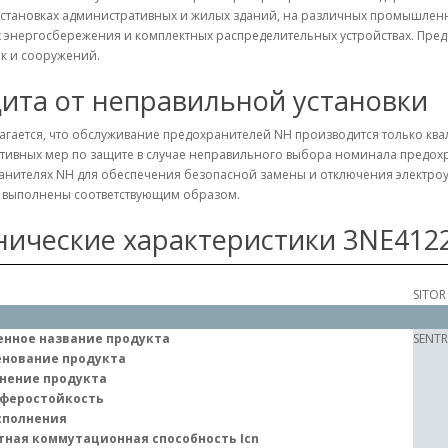
становках административных и жилых зданий, на различных промышленны
 энергосбережения и комплектных распределительных устройствах. Пред
к и сооружений.
ита от неправильной установки
агается, что обслуживание предохранителей NH производится только кв
тивных мер по защите в случае неправильного выбора номинала предохр
анителях NH для обеспечения безопасной замены и отключения электроу
а выполнены соответствующим образом.
нические характеристики 3NE412
SITOR 
нное название продукта
SENT
нование продукта
нение продукта
феростойкость
сполнения
тная коммутационная способность Icn