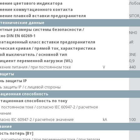
нение цветового индикатора
Лобов
нение коммутационного контакта
нение плавкой вставки предохранителя
SITOR
технические данные
итные размеры системы безопасности /
NH0
но DIN EN 60269-1
уатационный класс вставки предохранителя
aR
ческая кривая / прямой ток, характеристика
ой выключатель / основной тип
3NE
ициент переменной нагрузки (WL)
0,9
ение питания / при постоянном токе
V
440
защиты
нь защиты IP
ь защиты IP / с лицевой стороны
ационная способность
тационная способность по току
 постоянном токе / согласно IEC 60947-2 / расчетное
чение
ласно IEC 60947-2 / расчетное значение
kA
100
вание
сть потерь [Вт]
 расчетном токе / при переменном токе / при теплом