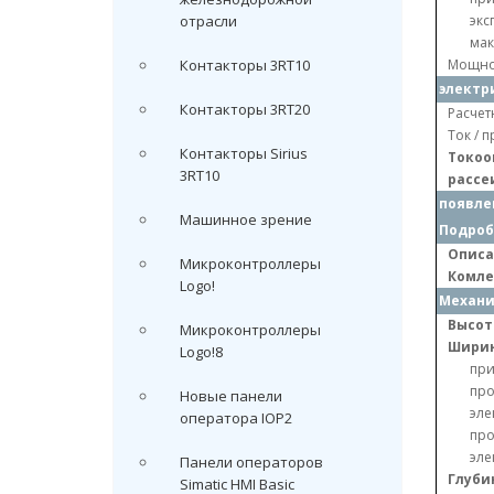
отрасли
экс
мак
Контакторы 3RT10
Мощнос
электр
Контакторы 3RT20
Расчетн
Ток / 
Контакторы Sirius
Токоо
3RT10
рассе
появле
Машинное зрение
Подроб
Описа
Микроконтроллеры
Комле
Logo!
Механи
Высот
Микроконтроллеры
Шири
Logo!8
пр
про
Новые панели
эле
оператора IOP2
про
эле
Панели операторов
Глуби
Simatic HMI Basic