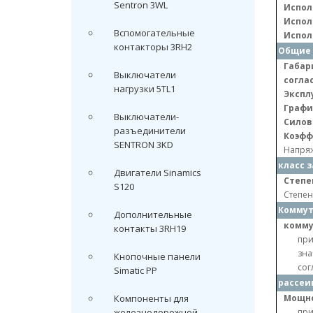
Sentron 3WL
Испол
Испол
Вспомогательные
Испол
контакторы 3RH2
Общие 
Габар
Выключатели
соглас
нагрузки 5TL1
Экспл
Графи
Выключатели-
Силов
разъединители
Коэфф
SENTRON 3KD
Напряж
класс 
Двигатели Sinamics
Степе
S120
Степен
Коммут
Дополнительные
комму
контакты 3RH19
при
зна
Кнопочные панели
сог
Simatic PP
рассеи
Компоненты для
Мощно
железнодорожной
при