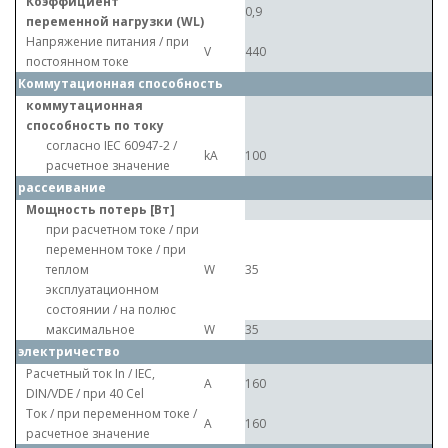
Коэффициент
0,9
переменной нагрузки (WL)
Напряжение питания / при
V
440
постоянном токе
Коммутационная способность
коммутационная
способность по току
согласно IEC 60947-2 /
kA
100
расчетное значение
рассеивание
Мощность потерь [Вт]
при расчетном токе / при
переменном токе / при
теплом
W
35
эксплуатационном
состоянии / на полюс
максимальное
W
35
электричество
Расчетный ток In / IEC,
A
160
DIN/VDE / при 40 Cel
Ток / при переменном токе /
A
160
расчетное значение