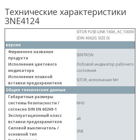
Технические характеристики
3NE4124
SITOR FUSE-LINK 160A, AC 1000V
(DIN 43620, SIZE 0)
версия
Фирменное название
SENTRON
продукта
Исполнение цветового
Лобовой индикатор рабочего
индикатора
состояния
Исполнение плавкой
SITOR, исполнение NH
вставки предохранителя
Общие технические данные
Габаритные размеры
системы безопасности /
NH0
согласно DIN EN 60269-1
Эксплуатационный класс
aR
вставки предохранителя
Силовой выключатель /
3NE
основной тип