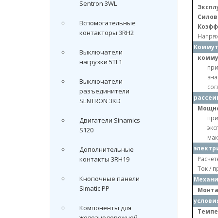
Sentron 3WL
Экспл
Силов
Вспомогательные
Коэфф
контакторы 3RH2
Напряж
Коммут
Выключатели
комму
нагрузки 5TL1
при
зна
Выключатели-
сог
разъединители
рассеи
SENTRON 3KD
Мощно
при
Двигатели Sinamics
экс
S120
мак
электр
Дополнительные
контакты 3RH19
Расчетн
Ток / 
Кнопочные панели
Механи
Simatic PP
Монта
услови
Компоненты для
Темпе
железнодорожной