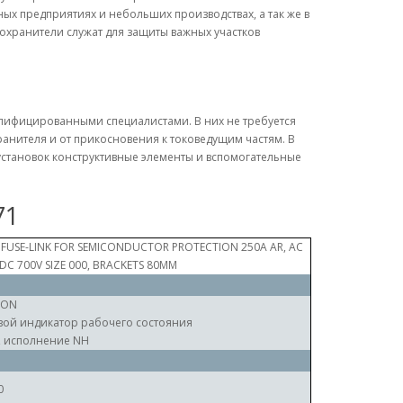
х предприятиях и небольших производствах, а так же в
охранители служат для защиты важных участков
алифицированными специалистами. В них не требуется
анителя и от прикосновения к токоведущим частям. В
становок конструктивные элементы и вспомогательные
71
 FUSE-LINK FOR SEMICONDUCTOR PROTECTION 250A AR, AC
 DC 700V SIZE 000, BRACKETS 80MM
RON
ой индикатор рабочего состояния
, исполнение NH
0