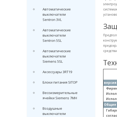
электроу
Автоматические
системах
выключатели
установо
Sentron 3VL
Защ
Автоматические
выключатели
Предпол
Sentron 5SL
конструк
предохр
Автоматические
средств
выключатели
Тех
Siemens 5SL
Аксессуары 3RT19
Блоки питания SITOP
версия
Фирме
Весоизмерительные
Испол
ячейки Siemens 7MH
Испол
Общие 
Воздушные
Габар
выключатели
соглас