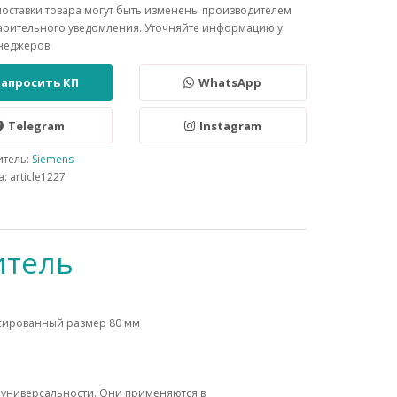
поставки товара могут быть изменены производителем
арительного уведомления. Уточняйте информацию у
неджеров.
Запросить КП
WhatsApp
Telegram
Instagram
итель:
Siemens
: article1227
итель
иксированный размер 80 мм
универсальности. Они применяются в