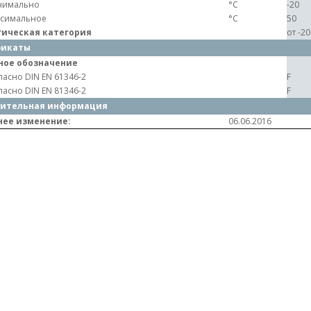
нимально
°C
-20
симальное
°C
50
гическая категория
от -2
фикаты
ное обозначение
ласно DIN EN 61346-2
F
ласно DIN EN 81346-2
F
ительная информация
нее изменение:
06.06.2016