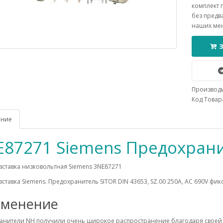
комплект 
без предв
наших ме
Производ
Код Товара
ание
E87271 Siemens Предохран
вставка низковольтная Siemens 3NE87271
вставка Siemens. Предохранитель SITOR DIN 43653, SZ.00 250A, AC 690V ф
менение
анители NH получили очень широкое распространение благодаря своей 