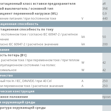
уатационный класс вставки предохранителя
aR
ой выключатель / основной тип
3NE
ициент переменной нагрузки (WL)
0,9
ение питания / при постоянном токе
V
440
ационная способность
тационная способность по току
 постоянном токе / согласно IEC 60947-2 / расчетное
kA
50
чение
ласно IEC 60947-2 / расчетное значение
kA
200
вание
сть потерь [Вт]
 расчетном токе / при переменном токе / при теплом
W
42
плуатационном состоянии / на полюс
симальное
W
42
ичество
ый ток In / IEC, DIN/VDE / при 40 Cel
A
250
при переменном токе / расчетное значение
A
250
ческая конструкция
жное положение
произ
я окружающей среды
ратура окружающей среды