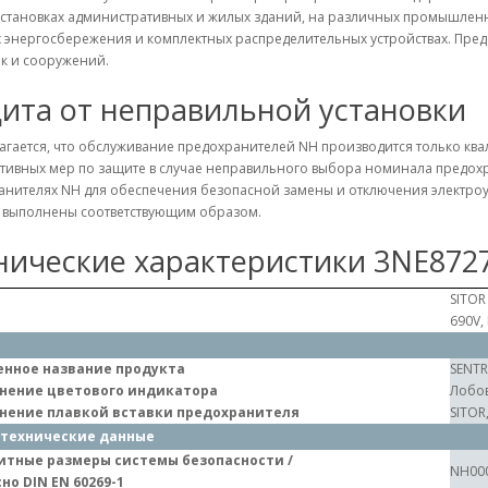
становках административных и жилых зданий, на различных промышленны
 энергосбережения и комплектных распределительных устройствах. Пред
к и сооружений.
ита от неправильной установки
агается, что обслуживание предохранителей NH производится только кв
тивных мер по защите в случае неправильного выбора номинала предохр
анителях NH для обеспечения безопасной замены и отключения электроу
а выполнены соответствующим образом.
нические характеристики 3NE872
SITOR
690V,
нное название продукта
SENT
нение цветового индикатора
Лобов
нение плавкой вставки предохранителя
SITOR
технические данные
итные размеры системы безопасности /
NH00
но DIN EN 60269-1