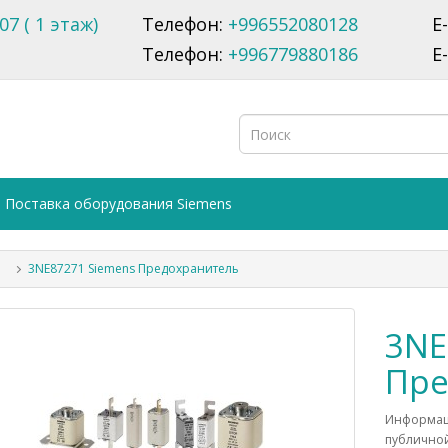
07 ( 1 этаж)
Телефон:
+996552080128
E
Телефон:
+996779880186
E
Поставка оборудования Siemens
3NE87271 Siemens Предохранитель
3NE
Пре
Информаци
публичной