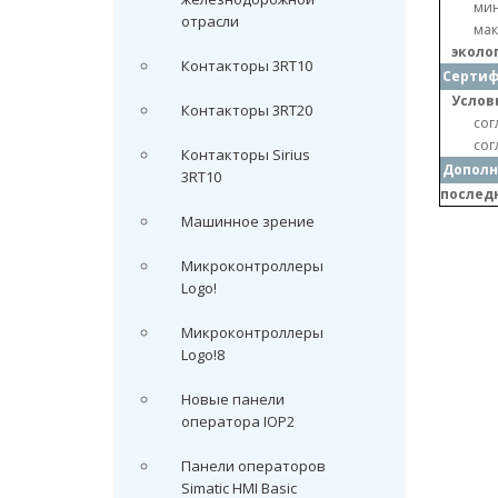
ми
отрасли
мак
эколо
Контакторы 3RT10
Серти
Услов
Контакторы 3RT20
сог
сог
Контакторы Sirius
Дополн
3RT10
послед
Машинное зрение
Микроконтроллеры
Logo!
Микроконтроллеры
Logo!8
Новые панели
оператора IOP2
Панели операторов
Simatic HMI Basic