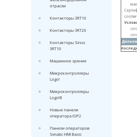
мак
отрасли
Сертиф
соотве
Контакторы 3RT10
Услов
сог
Контакторы 3RT20
сог
Дополн
Контакторы Sirius
послед
3RT10
Машинное зрение
Микроконтроллеры
Logo!
Микроконтроллеры
Logo!8
Новые панели
оператора IOP2
Панели операторов
Simatic HMI Basic