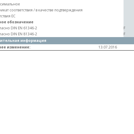
симальное
икат соответствия / в качестве подтверждения
тствия ЕС
ное обозначение
ласно DIN EN 61346-2
F
ласно DIN EN 81346-2
F
ительная информация
нее изменение:
13.07.2016