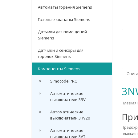
Автоматы горения Siemens
Газовые клапаны Siemens
Датчики для помещений
Siemens
Датчики и сенсоры для
горелок Siemens
Компоненты Siemens
Опис
Simocode PRO
3N
Автоматические
выключатели 3RV
Плавкая 
Автоматические
При
выключатели 3RV20
Предохр
Автоматические
плавкие
выключатели 3VT