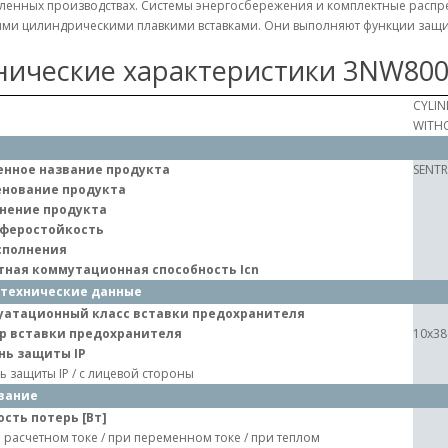
енных производствах. Системы энергосбережения и комплектные распре
ми цилиндрическими плавкими вставками. Они выполняют функции защи
нические характеристики 3NW80
CYLIN
WITHO
нное название продукта
SENT
нование продукта
нение продукта
феростойкость
сполнения
тная коммутационная способность Icn
технические данные
уатационный класс вставки предохранителя
р вставки предохранителя
10x38
нь защиты IP
ь защиты IP / с лицевой стороны
вание
сть потерь [Вт]
 расчетном токе / при переменном токе / при теплом