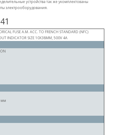
делительные устройства так же укомплектованы
ты электрооборудования.
041
DRICAL FUSE A.M. ACC. TO FRENCH STANDARD (NFC)
UT INDICATOR SIZE 10X38MM, 500V 4A
RON
 мм