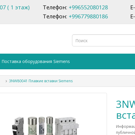
07 ( 1 этаж)
Телефон:
+996552080128
E
Телефон:
+996779880186
E
Поставка оборудования Siemens
3NW80041 Плавкие вставки Siemens
3NW
вст
Информаци
публичной