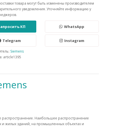
поставки товара могут быть изменены производителем
арительного уведомления. Уточняйте информацию у
неджеров.
Запросить КП
WhatsApp
Telegram
Instagram
итель:
Siemens
: article1395
iemens
е распространение. Наибольшее распространение
х и жилых зданий, на промышленных объектах и