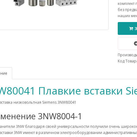
комплект 
без предв
наших ме
Производ
Код Товара
ание
W80041 Плавкие вставки S
вставка низковольтная Siemens 3NW80041
менение 3NW8004-1
анители 3NW благодаря своей универсальности получили очень широко
 вставки 3NW имеют в различном электрооборудовании административны