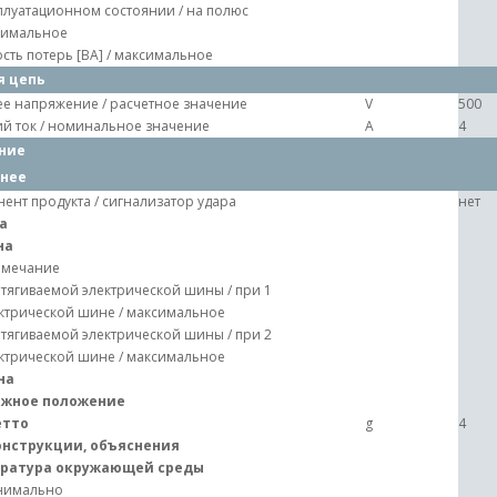
плуатационном состоянии / на полюс
симальное
ть потерь [ВА] / максимальное
я цепь
е напряжение / расчетное значение
V
500
й ток / номинальное значение
A
4
ние
нее
ент продукта / сигнализатор удара
нет
а
на
имечание
тягиваемой электрической шины / при 1
ктрической шине / максимальное
тягиваемой электрической шины / при 2
ктрической шине / максимальное
на
жное положение
етто
g
4
онструкции, объяснения
ратура окружающей среды
нимально