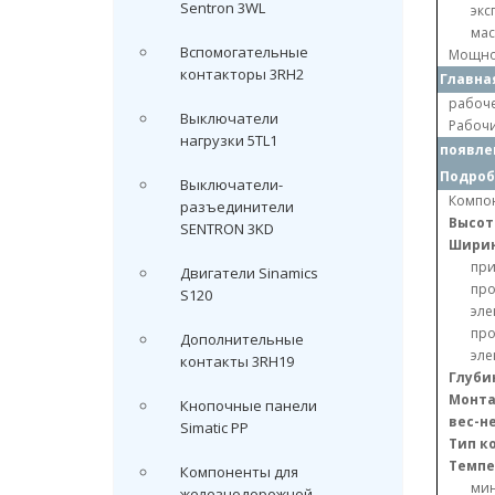
Sentron 3WL
экс
ма
Вспомогательные
Мощнос
контакторы 3RH2
Главна
рабоче
Выключатели
Рабочи
нагрузки 5TL1
появле
Подроб
Выключатели-
Компон
разъединители
Высот
SENTRON 3KD
Шири
пр
Двигатели Sinamics
про
S120
эле
про
Дополнительные
эле
контакты 3RH19
Глуби
Монта
Кнопочные панели
вес-н
Simatic PP
Тип к
Темпе
Компоненты для
ми
железнодорожной