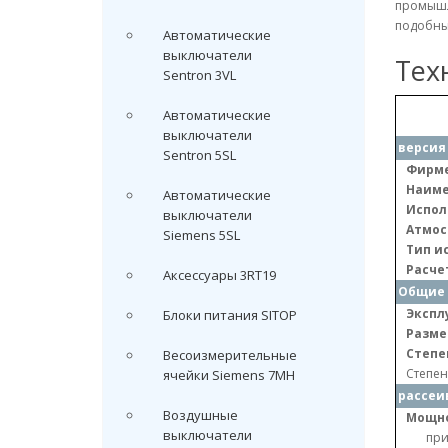
промышл
подобны
Автоматические
выключатели
Тех
Sentron 3VL
Автоматические
выключатели
версия
Sentron 5SL
Фирме
Наиме
Автоматические
Испол
выключатели
Атмос
Siemens 5SL
Тип и
Расче
Аксессуары 3RT19
Общие 
Экспл
Блоки питания SITOP
Разме
Степе
Весоизмерительные
Степен
ячейки Siemens 7MH
рассеи
Воздушные
Мощно
выключатели
при