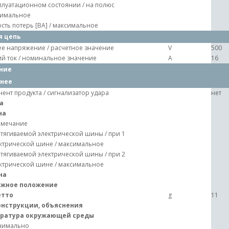
плуатационном состоянии / на полюс
имальное
ть потерь [ВА] / максимальное
я цепь
е напряжение / расчетное значение
V
500
й ток / номинальное значение
A
16
ние
нее
ент продукта / сигнализатор удара
нет
а
на
имечание
тягиваемой электрической шины / при 1
ктрической шине / максимальное
тягиваемой электрической шины / при 2
ктрической шине / максимальное
на
жное положение
етто
g
11
онструкции, объяснения
ратура окружающей среды
нимально