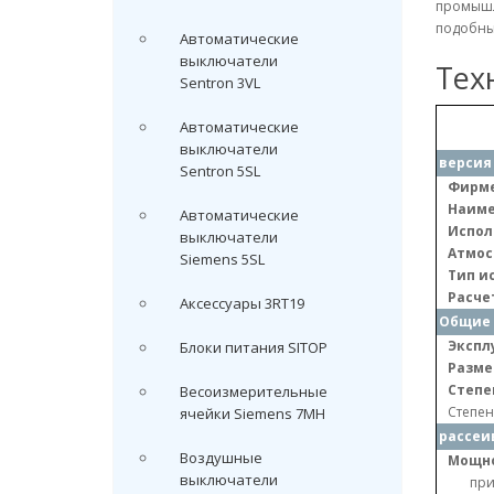
промышл
подобны
Автоматические
выключатели
Тех
Sentron 3VL
Автоматические
выключатели
версия
Sentron 5SL
Фирме
Наиме
Автоматические
Испол
выключатели
Атмос
Siemens 5SL
Тип и
Расче
Аксессуары 3RT19
Общие 
Экспл
Блоки питания SITOP
Разме
Степе
Весоизмерительные
Степен
ячейки Siemens 7MH
рассеи
Воздушные
Мощно
выключатели
при