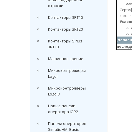
мак
отрасли
Сертиф
соотве
Контакторы 3RT10
Услов
сог
Контакторы 3RT20
сог
Дополн
Контакторы Sirius
послед
3RT10
Машинное зрение
Микроконтроллеры
Logo!
Микроконтроллеры
Logo!8
Новые панели
оператора IOP2
Панели операторов
Simatic HMI Basic