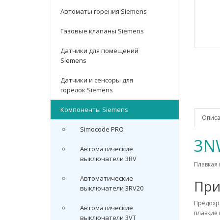
Автоматы горения Siemens
Газовые клапаны Siemens
Датчики для помещений
Siemens
Датчики и сенсоры для
горелок Siemens
Компоненты Siemens
Опис
Simocode PRO
3N
Автоматические
выключатели 3RV
Плавкая 
Автоматические
При
выключатели 3RV20
Предохр
Автоматические
плавкие
выключатели 3VT