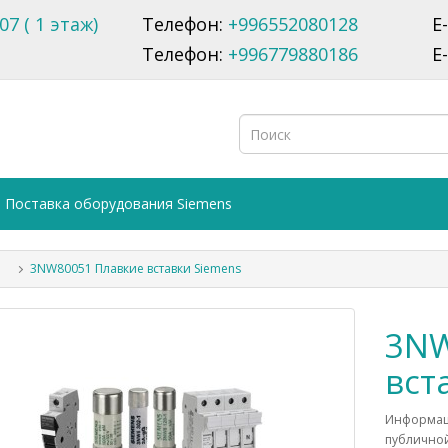
07 ( 1 этаж)
Телефон:
+996552080128
E
Телефон:
+996779880186
E
Поставка оборудования Siemens
3NW80051 Плавкие вставки Siemens
3NW
вст
Информаци
публичной