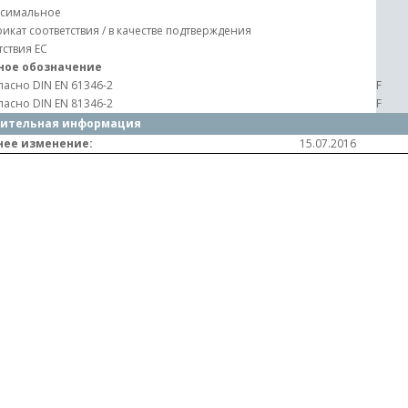
симальное
икат соответствия / в качестве подтверждения
тствия ЕС
ное обозначение
ласно DIN EN 61346-2
F
ласно DIN EN 81346-2
F
ительная информация
нее изменение:
15.07.2016