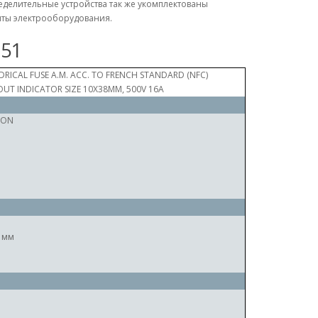
делительные устройства так же укомплектованы
ты электрооборудования.
051
DRICAL FUSE A.M. ACC. TO FRENCH STANDARD (NFC)
UT INDICATOR SIZE 10X38MM, 500V 16A
RON
 мм