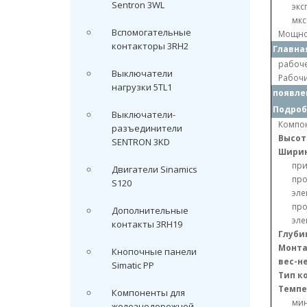
Sentron 3WL
экс
мкс
Вспомогательные
Мощнос
контакторы 3RH2
Главна
рабоче
Выключатели
Рабочи
нагрузки 5TL1
появле
Подроб
Выключатели-
Компон
разъединители
Высот
SENTRON 3KD
Шири
пр
Двигатели Sinamics
про
S120
эле
про
Дополнительные
эле
контакты 3RH19
Глуби
Монта
Кнопочные панели
вес-н
Simatic PP
Тип к
Темпе
Компоненты для
ми
железнодорожной