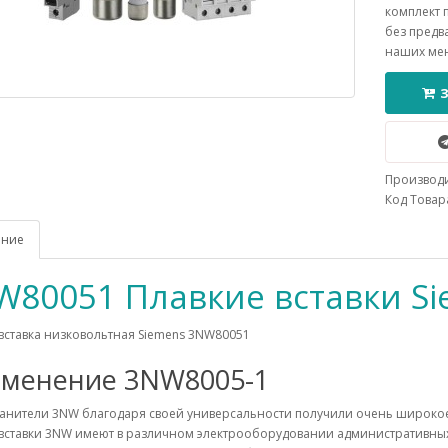
комплект 
без предв
наших ме
Производ
Код Товара
ание
W80051 Плавкие вставки S
вставка низковольтная Siemens 3NW80051
менение 3NW8005-1
анители 3NW благодаря своей универсальности получили очень широко
 вставки 3NW имеют в различном электрооборудовании административны