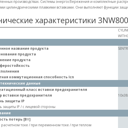
енных производствах. Системы энергосбережения и комплектные распре
ми цилиндрическими плавкими вставками. Они выполняют функции защи
нические характеристики 3NW80
CYLIN
WITHO
нное название продукта
SENT
нование продукта
нение продукта
феростойкость
сполнения
тная коммутационная способность Icn
технические данные
уатационный класс вставки предохранителя
р вставки предохранителя
10x38
нь защиты IP
ь защиты IP / с лицевой стороны
вание
сть потерь [Вт]
 расчетном токе / при переменном токе / при теплом