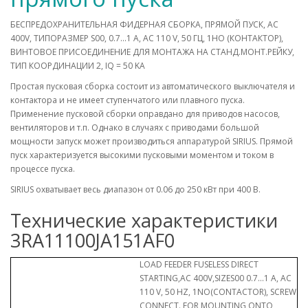
БЕСПРЕДОХРАНИТЕЛЬНАЯ ФИДЕРНАЯ СБОРКА, ПРЯМОЙ ПУСК, AC
400V, ТИПОРАЗМЕР S00, 0.7...1 A, AC 110 V, 50 ГЦ, 1НО (КОНТАКТОР),
ВИНТОВОЕ ПРИСОЕДИНЕНИЕ ДЛЯ МОНТАЖА НА СТАНД.МОНТ.РЕЙКУ,
ТИП КООРДИНАЦИИ 2, IQ = 50 KA
Простая пусковая сборка состоит из автоматического выключателя и
контактора и не имеет ступенчатого или плавного пуска.
Применение пусковой сборки оправдано для приводов насосов,
вентиляторов и т.п. Однако в случаях с приводами большой
мощности запуск может производиться аппаратурой SIRIUS. Прямой
пуск характеризуется высокими пусковыми моментом и током в
процессе пуска.
SIRIUS охватывает весь диапазон от 0.06 до 250 кВт при 400 В.
Технические характеристики
3RA11100JA151AF0
LOAD FEEDER FUSELESS DIRECT
STARTING,AC 400V,SIZES00 0.7...1 A, AC
110 V, 50 HZ, 1NO(CONTACTOR), SCREW
CONNECT. FOR MOUNTING ONTO