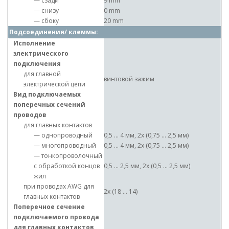
— сзади
9 mm
— снизу
0 mm
— сбоку
20 mm
Подсоединения/ клеммы:
Исполнение
электрического
подключения
для главной
винтовой зажим
электрической цепи
Вид подключаемых
поперечных сечений
проводов
для главных контактов
— однопроводный
0,5 ... 4 мм, 2x (0,75 ... 2,5 мм)
— многопроводный
0,5 ... 4 мм, 2x (0,75 ... 2,5 мм)
— тонкопроволочный
с обработкой концов
0,5 ... 2,5 мм, 2x (0,5 ... 2,5 мм)
жил
при проводах AWG для
2x (18 ... 14)
главных контактов
Поперечное сечение
подключаемого провода
для главных контактов