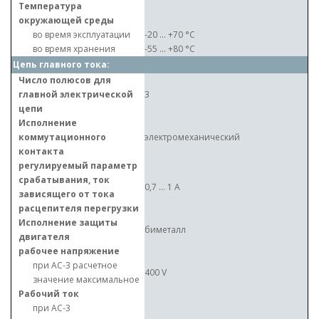
Температура
окружающей среды
во время эксплуатации
-20 ... +70 °C
во время хранения
-55 ... +80 °C
Цепь главного тока:
Число полюсов для
главной электрической
3
цепи
Исполнение
коммутационного
электромеханический
контакта
регулируемый параметр
срабатывания, ток
0,7 ... 1 A
зависящего от тока
расцепителя перегрузки
Исполнение защиты
биметалл
двигателя
рабочее напряжение
при AC-3 расчетное
400 V
значение максимальное
Рабочий ток
при AC-3