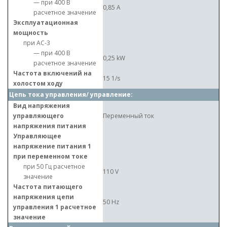
— при 400 В
0,85 A
расчетное значение
Эксплуатационная
мощность
при AC-3
— при 400 В
0,25 kW
расчетное значение
Частота включений на
15 1/s
холостом ходу
Цепь тока управления/ управление:
Вид напряжения
управляющего
Переменный ток
напряжения питания
Управляющее
напряжение питания 1
при переменном токе
при 50 Гц расчетное
110 V
значение
Частота питающего
напряжения цепи
50 Hz
управления 1 расчетное
значение