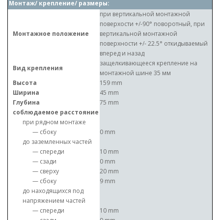
Монтаж/ крепление/ размеры:
при вертикальной монтажной
поверхости +/-90° поворотный, при
Монтажное положение
вертикальной монтажной
поверхности +/- 22.5° откидываемый
вперед и назад
защелкивающееся крепление на
Вид крепления
монтажной шине 35 мм
Высота
159 mm
Ширина
45 mm
Глубина
75 mm
соблюдаемое расстояние
при рядном монтаже
— сбоку
0 mm
до заземленных частей
— спереди
10 mm
— сзади
0 mm
— сверху
20 mm
— сбоку
9 mm
до находящихся под
напряжением частей
— спереди
10 mm