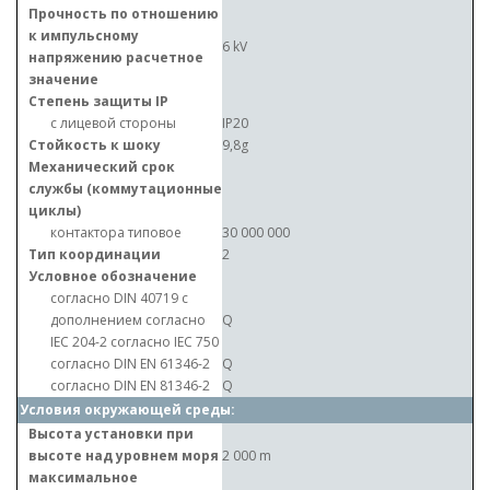
Прочность по отношению
к импульсному
6 kV
напряжению расчетное
значение
Степень защиты IP
с лицевой стороны
IP20
Стойкость к шоку
9,8g
Механический срок
службы (коммутационные
циклы)
контактора типовое
30 000 000
Тип координации
2
Условное обозначение
согласно DIN 40719 с
дополнением согласно
Q
IEC 204-2 согласно IEC 750
согласно DIN EN 61346-2
Q
согласно DIN EN 81346-2
Q
Условия окружающей среды:
Высота установки при
высоте над уровнем моря
2 000 m
максимальное