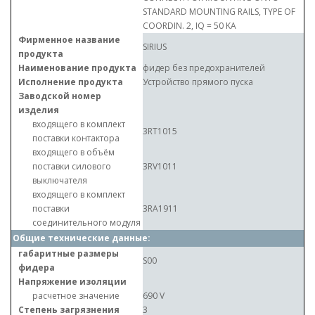
STANDARD MOUNTING RAILS, TYPE OF
COORDIN. 2, IQ = 50 KA
Фирменное название
SIRIUS
продукта
Наименование продукта
фидер без предохранителей
Исполнение продукта
Устройство прямого пуска
Заводской номер
изделия
входящего в комплект
3RT1015
поставки контактора
входящего в объём
поставки силового
3RV1011
выключателя
входящего в комплект
поставки
3RA1911
соединительного модуля
Общие технические данные:
габаритные размеры
S00
фидера
Напряжение изоляции
расчетное значение
690 V
Степень загрязнения
3