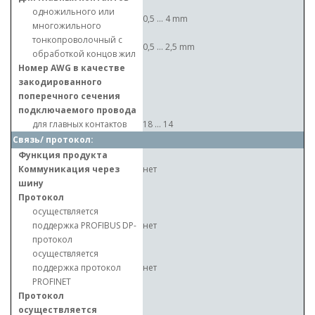
одножильного или
0,5 ... 4 mm
многожильного
тонкопроволочный с
0,5 ... 2,5 mm
обработкой концов жил
Номер AWG в качестве
закодированного
поперечного сечения
подключаемого провода
для главных контактов
18 ... 14
Связь/ протокол:
Функция продукта
Коммуникация через
нет
шину
Протокол
осуществляется
поддержка PROFIBUS DP-
нет
протокол
осуществляется
поддержка протокол
нет
PROFINET
Протокол
осуществляется