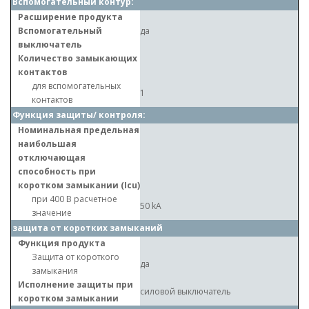
Вспомогательный контур:
Расширение продукта
Вспомогательный
да
выключатель
Количество замыкающих
контактов
для вспомогательных
1
контактов
Функция защиты/ контроля:
Номинальная предельная
наибольшая
отключающая
способность при
коротком замыкании (Icu)
при 400 В расчетное
50 kA
значение
защита от коротких замыканий
Функция продукта
Защита от короткого
да
замыкания
Исполнение защиты при
силовой выключатель
коротком замыкании