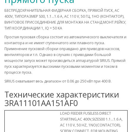
БЕСПРЕДОХРАНИТЕЛЬНАЯ ФИДЕРНАЯ СБОРКА, ПРЯМОЙ ПУСК, AC
400V, ТИПОРАЗМЕР S00, 1.1...1.6 A, AC 110 V, 50 ГЦ, 1НО (КОНТАКТОР),
ВИНТОВОЕ ПРИСОЕДИНЕНИЕ ДЛЯ МОНТАЖА НА СТАНД.МОНТ.РЕЙКУ,
ТИП КООРДИНАЦИИ 1, IQ = 50 KA
Простая пусковая сборка состоит из автоматического выключателя и
контактора и не имеет ступенчатого или плавного пуска.
Применение пусковой сборки оправдано для приводов насосов,
вентиляторов и т.п. Однако в случаях с приводами большой
мощности запуск может производиться аппаратурой SIRIUS. Прямой
пуск характеризуется высокими пусковыми моментом и током в
процессе пуска.
SIRIUS охватывает весь диапазон от 0.06 до 250 кВт при 400 В.
Технические характеристики
3RA11101AA151AF0
LOAD FEEDER FUSELESS DIRECT
STARTING,AC 400V,SIZES00 1.1...1.6 A,
AC 110 V, 50 HZ, 1NO(CONTACTOR),
SCREW CONNECT. FOR MOUNTING