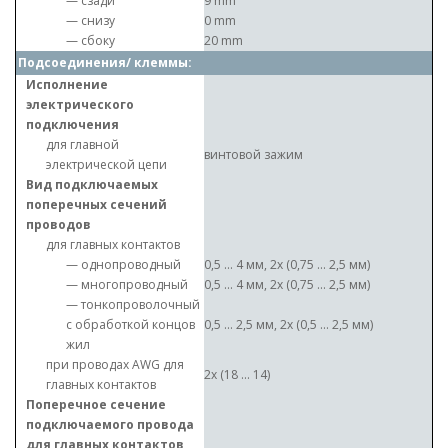
— сзади
9 mm
— снизу
0 mm
— сбоку
20 mm
Подсоединения/ клеммы:
Исполнение
электрического
подключения
для главной
винтовой зажим
электрической цепи
Вид подключаемых
поперечных сечений
проводов
для главных контактов
— однопроводный
0,5 ... 4 мм, 2x (0,75 ... 2,5 мм)
— многопроводный
0,5 ... 4 мм, 2x (0,75 ... 2,5 мм)
— тонкопроволочный
с обработкой концов
0,5 ... 2,5 мм, 2x (0,5 ... 2,5 мм)
жил
при проводах AWG для
2x (18 ... 14)
главных контактов
Поперечное сечение
подключаемого провода
для главных контактов