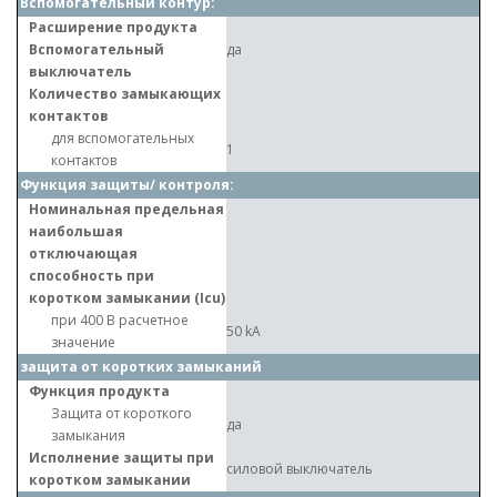
Вспомогательный контур:
Расширение продукта
Вспомогательный
да
выключатель
Количество замыкающих
контактов
для вспомогательных
1
контактов
Функция защиты/ контроля:
Номинальная предельная
наибольшая
отключающая
способность при
коротком замыкании (Icu)
при 400 В расчетное
50 kA
значение
защита от коротких замыканий
Функция продукта
Защита от короткого
да
замыкания
Исполнение защиты при
силовой выключатель
коротком замыкании