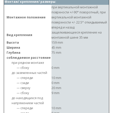
Монтаж/ крепление/ размеры:
при вертикальной монтажной
поврхности +/-90° поворотный, при
Монтажное положение
вертикальной монтажной
поверхности +/- 22.5° откидываемый
вперед и назад
защелкивающееся крепление на
Вид крепления
монтажной шине 35 мм
Высота
159 mm
Ширина
45 mm
Глубина
75 mm
соблюдаемое расстояние
при рядном монтаже
— сбоку
0 mm
до заземленных частей
— спереди
10 mm
— сзади
0 mm
— сверху
20 mm
— сбоку
9 mm
до находящихся под
напряжением частей
— спереди
10 mm