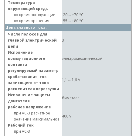
Температура
окружающей среды
во время эксплуатации
-20 ... +70 °C
во время хранения
-55 ... +80 °C
Цепь главного тока:
Число полюсов для
главной электрической
3
цепи
Исполнение
коммутационного
электромеханический
контакта
регулируемый параметр
срабатывания, ток
1,1 ... 1,6 A
зависящего от тока
расцепителя перегрузки
Исполнение защиты
биметалл
двигателя
рабочее напряжение
при AC-3 расчетное
400 V
значение максимальное
Рабочий ток
при AC-3