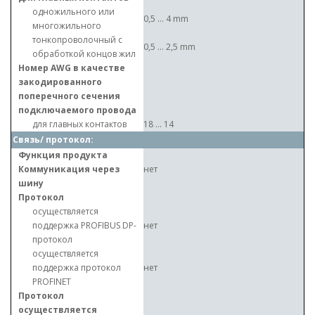
одножильного или
0,5 ... 4 mm
многожильного
тонкопроволочный с
0,5 ... 2,5 mm
обработкой концов жил
Номер AWG в качестве
закодированного
поперечного сечения
подключаемого провода
для главных контактов
18 ... 14
Связь/ протокол:
Функция продукта
Коммуникация через
нет
шину
Протокол
осуществляется
поддержка PROFIBUS DP-
нет
протокол
осуществляется
поддержка протокол
нет
PROFINET
Протокол
осуществляется