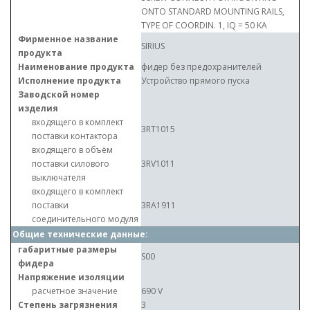
ONTO STANDARD MOUNTING RAILS,
TYPE OF COORDIN. 1, IQ = 50 KA
Фирменное название
SIRIUS
продукта
Наименование продукта
фидер без предохранителей
Исполнение продукта
Устройство прямого пуска
Заводской номер
изделия
входящего в комплект
3RT1015
поставки контактора
входящего в объём
поставки силового
3RV1011
выключателя
входящего в комплект
поставки
3RA1911
соединительного модуля
Общие технические данные:
габаритные размеры
S00
фидера
Напряжение изоляции
расчетное значение
690 V
Степень загрязнения
3