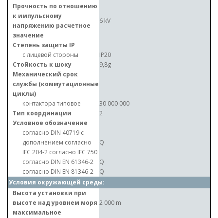
Прочность по отношению
к импульсному
6 kV
напряжению расчетное
значение
Степень защиты IP
с лицевой стороны
IP20
Стойкость к шоку
9,8g
Механический срок
службы (коммутационные
циклы)
контактора типовое
30 000 000
Тип координации
2
Условное обозначение
согласно DIN 40719 с
дополнением согласно
Q
IEC 204-2 согласно IEC 750
согласно DIN EN 61346-2
Q
согласно DIN EN 81346-2
Q
Условия окружающей среды:
Высота установки при
высоте над уровнем моря
2 000 m
максимальное