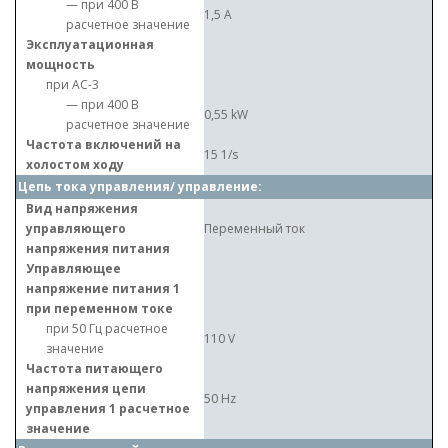
— при 400 В
1,5 A
расчетное значение
Эксплуатационная
мощность
при AC-3
— при 400 В
0,55 kW
расчетное значение
Частота включений на
15 1/s
холостом ходу
Цепь тока управления/ управление:
Вид напряжения
управляющего
Переменный ток
напряжения питания
Управляющее
напряжение питания 1
при переменном токе
при 50 Гц расчетное
110 V
значение
Частота питающего
напряжения цепи
50 Hz
управления 1 расчетное
значение