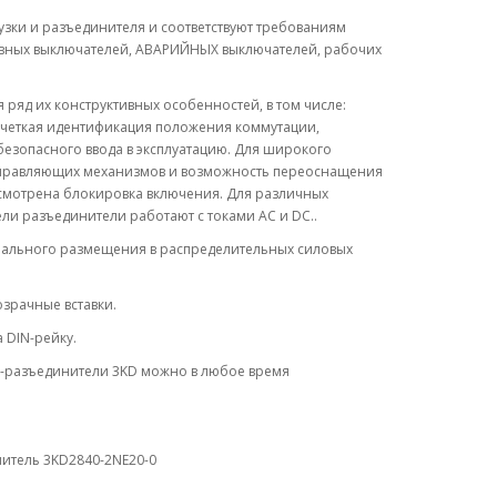
ки и разъединителя и соответствуют требованиям
 главных выключателей, АВАРИЙНЫХ выключателей, рабочих
ряд их конструктивных особенностей, в том числе:
 четкая идентификация положения коммутации,
езопасного ввода в эксплуатацию. Для широкого
правляющих механизмов и возможность переоснащения
смотрена блокировка включения. Для различных
и разъединители работают с токами AC и DC..
мального размещения в распределительных силовых
озрачные вставки.
 DIN-рейку.
и-разъединители 3KD можно в любое время
нитель 3KD2840-2NE20-0