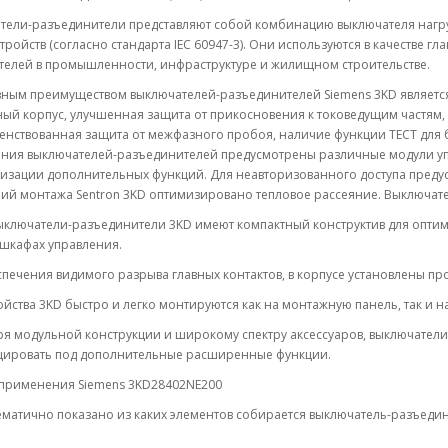
тели-разъединители представляют собой комбинацию выключателя нагруз
тройств (согласно стандарта IEC 60947-3). Они используются в качестве
телей в промышленности, инфраструктуре и жилищном строительстве.
ным преимуществом выключателей-разъединителей Siemens 3KD является 
ый корпус, улучшенная защита от прикосновения к токоведущим частям,
нствованная защита от межфазного пробоя, наличие функции ТЕСТ для б
ния выключателей-разъединителей предусмотрены различные модули у
лизации дополнительных функций. Для неавторизованного доступа преду
й монтажа Sentron 3KD оптимизировано тепловое рассеяние. Выключател
ыключатели-разъединители 3KD имеют компактный конструктив для опти
 шкафах управления.
печения видимого разрыва главных контактов, в корпусе установлены пр
ойства 3KD быстро и легко монтируются как на монтажную панель, так и на
ря модульной конструкции и широкому спектру аксессуаров, выключател
ировать под дополнительные расширенные функции.
применения Siemens 3KD28402NE200
матично показано из каких элементов собирается выключатель-разъеди