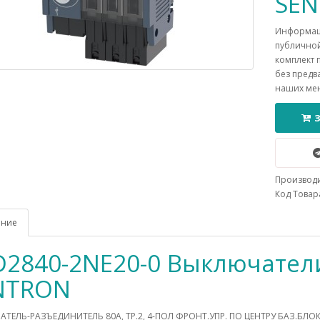
SE
Информаци
публичной
комплект 
без предв
наших ме
Производ
Код Товара
ание
D2840-2NE20-0 Выключател
NTRON
ТЕЛЬ-РАЗЪЕДИНИТЕЛЬ 80A, ТР.2, 4-ПОЛ ФРОНТ.УПР. ПО ЦЕНТРУ БАЗ.БЛ