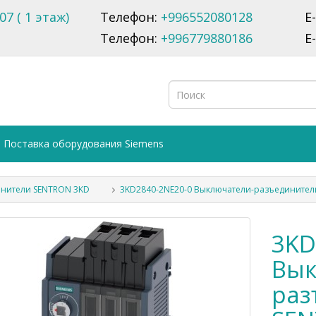
07 ( 1 этаж)
Телефон:
+996552080128
E
Телефон:
+996779880186
E
Поставка оборудования Siemens
нители SENTRON 3KD
3KD2840-2NE20-0 Выключатели-разъедините
3KD
Вык
раз