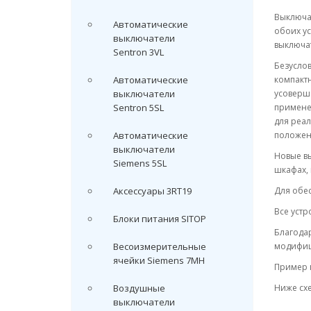
Выключа
Автоматические
обоих ус
выключатели
выключа
Sentron 3VL
Безуслов
Автоматические
компактн
выключатели
усоверше
Sentron 5SL
примене
для реа
Автоматические
положени
выключатели
Новые в
Siemens 5SL
шкафах,
Аксессуары 3RT19
Для обес
Все устр
Блоки питания SITOP
Благода
Весоизмерительные
модифиц
ячейки Siemens 7MH
Пример 
Воздушные
Ниже схе
выключатели