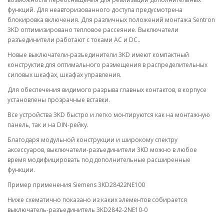
функций. Для неавторизованного доступа предусмотрена
блокировка включения. Для различных положений монтажа Sentron
3KD оптимизировано тепловое рассеяние. Выключатели
разъединители работают с токами AC и DC..
Новые выключатели-разъединители 3KD имеют компактный
конструктив для оптимального размещения в распределительных
силовых шкафах, шкафах управления.
Для обеспечения видимого разрыва главных контактов, в корпусе
установлены прозрачные вставки.
Все устройства 3KD быстро и легко монтируются как на монтажную
панель, так и на DIN-рейку.
Благодаря модульной конструкции и широкому спектру
аксессуаров, выключатели-разъединители 3KD можно в любое
время модифицировать под дополнительные расширенные
функции.
Пример применения Siemens 3KD28422NE100
Ниже схематично показано из каких элементов собирается
выключатель-разъединитель 3KD2842-2NE10-0