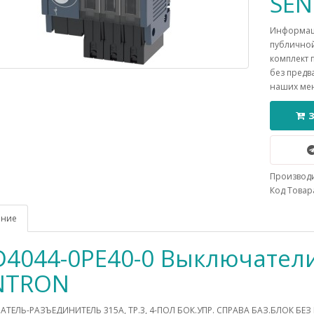
SE
Информаци
публичной
комплект 
без предв
наших ме
Производ
Код Товара
ание
D4044-0PE40-0 Выключател
NTRON
ТЕЛЬ-РАЗЪЕДИНИТЕЛЬ 315A, ТР.3, 4-ПОЛ БОК.УПР. СПРАВА БАЗ.БЛОК БЕ