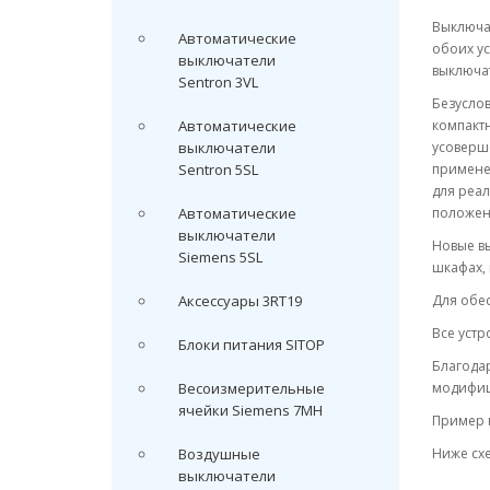
Выключа
Автоматические
обоих ус
выключатели
выключа
Sentron 3VL
Безуслов
Автоматические
компактн
выключатели
усоверше
Sentron 5SL
примене
для реа
Автоматические
положени
выключатели
Новые в
Siemens 5SL
шкафах,
Аксессуары 3RT19
Для обес
Все устр
Блоки питания SITOP
Благода
Весоизмерительные
модифиц
ячейки Siemens 7MH
Пример 
Воздушные
Ниже схе
выключатели