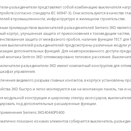
тели-разъединители представляют собой комбинацию выключателя нагруз
тройств (согласно стандарта IEC 60947-3). Они используются в качестве
телей в промышленности, инфраструктуре и жилищном строительстве.
ным преимуществом выключателей-разъединителей Siemens 3KD является 
ый корпус, улучшенная защита от прикосновения к токоведущим частям,
нствованная защита от межфазного пробоя, наличие функции ТЕСТ для б
ния выключателей-разъединителей предусмотрены различные модули у
лизации дополнительных функций. Для неавторизованного доступа преду
й монтажа Sentron 3KD оптимизировано тепловое рассеяние. Выключател
ыключатели-разъединители 3KD имеют компактный конструктив для опти
 шкафах управления.
печения видимого разрыва главных контактов, в корпусе установлены пр
ойства 3KD быстро и легко монтируются как на монтажную панель, так и на
ря модульной конструкции и широкому спектру аксессуаров, выключател
ировать под дополнительные расширенные функции.
применения Siemens 3KD40440PE400
матично показано из каких элементов собирается выключатель-разъедин