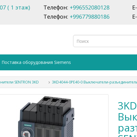
07 ( 1 этаж)
Телефон:
+996552080128
E
Телефон:
+996779880186
E
Поставка оборудования Siemens
нители SENTRON 3KD
3KD4044-0PE40-0 Выключатели-разъединител
3KD
Вык
раз