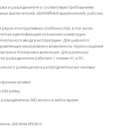
ки и разъединителя и соответствуют требованиям
 главных выключателей, АВАРИЙНЫХ выключателей, рабочих
ряд их конструктивных особенностей, в том числе:
 четкая идентификация положения коммутации,
езопасного ввода в эксплуатацию. Для широкого
правляющих механизмов и возможность переоснащения
смотрена блокировка включения. Для различных
и разъединители работают с токами AC и DC..
мального размещения в распределительных силовых
озрачные вставки.
 DIN-рейку.
и-разъединители 3KD можно в любое время
итель 3KD4044-0PE40-0