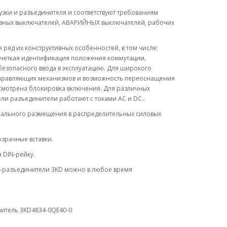
ки и разъединителя и соответствуют требованиям
 главных выключателей, АВАРИЙНЫХ выключателей, рабочих
ряд их конструктивных особенностей, в том числе:
 четкая идентификация положения коммутации,
езопасного ввода в эксплуатацию. Для широкого
правляющих механизмов и возможность переоснащения
смотрена блокировка включения. Для различных
и разъединители работают с токами AC и DC..
мального размещения в распределительных силовых
озрачные вставки.
 DIN-рейку.
и-разъединители 3KD можно в любое время
нитель 3KD4834-0QE40-0