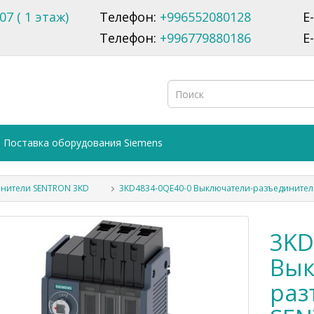
07 ( 1 этаж)
Телефон:
+996552080128
E
Телефон:
+996779880186
E
Поставка оборудования Siemens
нители SENTRON 3KD
3KD4834-0QE40-0 Выключатели-разъедините
3KD
Вык
раз