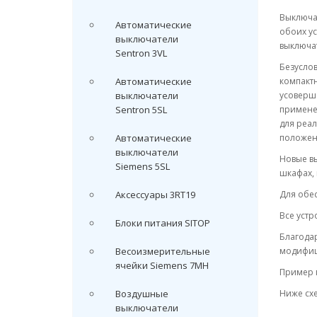
Выключа
Автоматические
обоих ус
выключатели
выключа
Sentron 3VL
Безуслов
Автоматические
компактн
выключатели
усоверше
Sentron 5SL
примене
для реа
Автоматические
положени
выключатели
Новые в
Siemens 5SL
шкафах,
Аксессуары 3RT19
Для обес
Все устр
Блоки питания SITOP
Благода
Весоизмерительные
модифиц
ячейки Siemens 7MH
Пример 
Воздушные
Ниже сх
выключатели