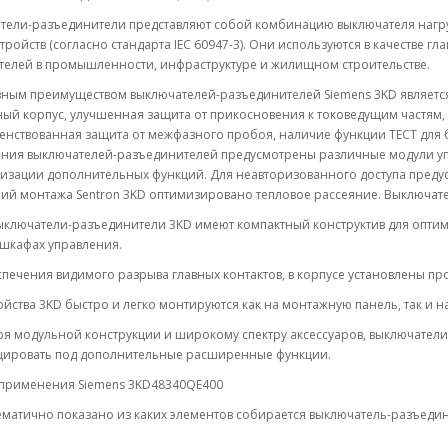
тели-разъединители представляют собой комбинацию выключателя нагруз
тройств (согласно стандарта IEC 60947-3). Они используются в качестве
телей в промышленности, инфраструктуре и жилищном строительстве.
ным преимуществом выключателей-разъединителей Siemens 3KD является 
ый корпус, улучшенная защита от прикосновения к токоведущим частям,
нствованная защита от межфазного пробоя, наличие функции ТЕСТ для б
ния выключателей-разъединителей предусмотрены различные модули у
лизации дополнительных функций. Для неавторизованного доступа преду
й монтажа Sentron 3KD оптимизировано тепловое рассеяние. Выключател
ыключатели-разъединители 3KD имеют компактный конструктив для опти
 шкафах управления.
печения видимого разрыва главных контактов, в корпусе установлены пр
ойства 3KD быстро и легко монтируются как на монтажную панель, так и на
ря модульной конструкции и широкому спектру аксессуаров, выключател
ировать под дополнительные расширенные функции.
применения Siemens 3KD48340QE400
ематично показано из каких элементов собирается выключатель-разъеди