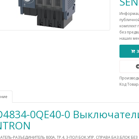
SE
Информаци
публичной
комплект 
без предв
наших ме
Производ
Код Товара
ание
D4834-0QE40-0 Выключател
NTRON
ТЕЛЬ-РАЗЪЕДИНИТЕЛЬ 800A, ТР.4, 3-ПОЛ БОК.УПР. СПРАВА БАЗ.БЛОК БЕ