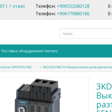
07 ( 1 этаж)
Телефон:
+996552080128
E
Телефон:
+996779880186
E
Поставка оборудования Siemens
нители SENTRON 3KD
3KD5034-0RE10-0 Выключатели-разъединител
3KD
Вык
раз