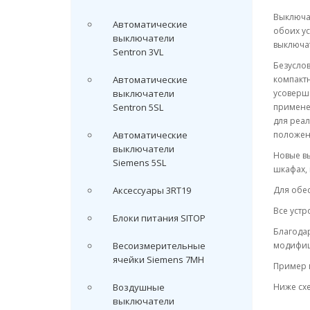
Выключа
Автоматические
обоих ус
выключатели
выключа
Sentron 3VL
Безуслов
Автоматические
компактн
выключатели
усоверше
Sentron 5SL
примене
для реа
Автоматические
положени
выключатели
Новые в
Siemens 5SL
шкафах,
Аксессуары 3RT19
Для обес
Все устр
Блоки питания SITOP
Благода
Весоизмерительные
модифиц
ячейки Siemens 7MH
Пример 
Воздушные
Ниже схе
выключатели