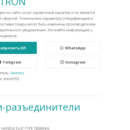
NTRON
я на сайте носит справочный характер и не является
 офертой. Технические параметры (спецификация) и
поставки товара могут быть изменены производителем
арительного уведомления. Уточняйте информацию у
неджеров.
Запросить КП
WhatsApp
Telegram
Instagram
итель:
Siemens
: article553
и-разъединители
T HANDLE FLAT-TYPE TERMINAL