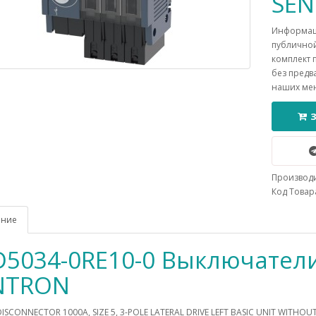
SE
Информаци
публичной
комплект 
без предв
наших ме
Производ
Код Товара
ание
D5034-0RE10-0 Выключател
NTRON
ISCONNECTOR 1000A, SIZE 5, 3-POLE LATERAL DRIVE LEFT BASIC UNIT WITHOU