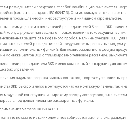
тели-разъединители представляют собой комбинацию выключателя нагруз
тройств (согласно стандарта IEC 60947-3). Они используются в качестве
телей в промышленности, инфраструктуре и жилищном строительстве.
ным преимуществом выключателей-разъединителей Siemens 3KD является 
ый корпус, улучшенная защита от прикосновения к токоведущим частям,
нствованная защита от межфазного пробоя, наличие функции ТЕСТ для б
ния выключателей-разъединителей предусмотрены различные модули у
лизации дополнительных функций. Для неавторизованного доступа преду
й монтажа Sentron 3KD оптимизировано тепловое рассеяние. Выключател
ыключатели-разъединители 3KD имеют компактный конструктив для опти
 шкафах управления.
печения видимого разрыва главных контактов, в корпусе установлены пр
ойства 3KD быстро и легко монтируются как на монтажную панель, так и на
ря модульной конструкции и широкому спектру аксессуаров, выключател
ировать под дополнительные расширенные функции.
применения Siemens 3KD50340RE100
матично показано из каких элементов собирается выключатель-разъедин