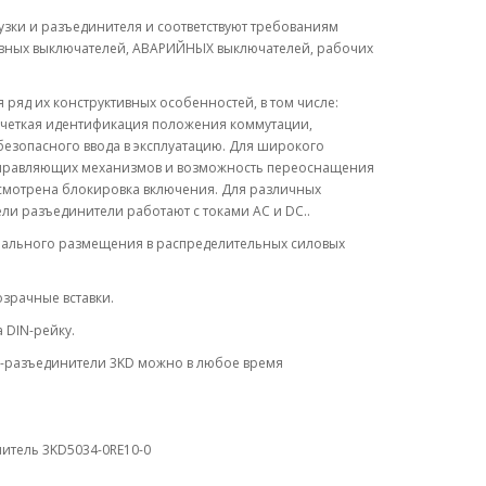
ки и разъединителя и соответствуют требованиям
 главных выключателей, АВАРИЙНЫХ выключателей, рабочих
ряд их конструктивных особенностей, в том числе:
 четкая идентификация положения коммутации,
езопасного ввода в эксплуатацию. Для широкого
правляющих механизмов и возможность переоснащения
смотрена блокировка включения. Для различных
и разъединители работают с токами AC и DC..
мального размещения в распределительных силовых
озрачные вставки.
 DIN-рейку.
и-разъединители 3KD можно в любое время
итель 3KD5034-0RE10-0